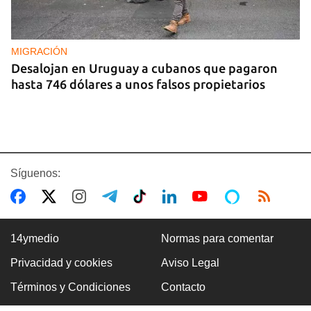
MIGRACIÓN
Desalojan en Uruguay a cubanos que pagaron
hasta 746 dólares a unos falsos propietarios
Síguenos:
14ymedio
Normas para comentar
Privacidad y cookies
Aviso Legal
COLOMBIA
Términos y Condiciones
Contacto
Desactivan autobús bomba en carretera cercana