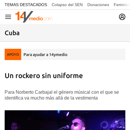
common.go-to-content
TEMAS DESTACADOS
Colapso del SEN
Donaciones
Feminici
Navegación
Cuba
Para ayudar a 14ymedio
APOYO
Un rockero sin uniforme
Para Norberto Carbajal el género músical con el que se
identifica va mucho más allá de la vestimenta