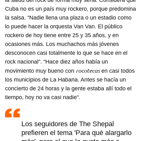
la salud del rock de forma muy seria. Considera que
Cuba no es un país muy rockero, porque predomina
la salsa. "Nadie llena una plaza o un estadio como
lo puede hacer la orquesta Van Van. El público
rockero de hoy tiene entre 25 y 35 años, y en
ocasiones más. Los muchachos más jóvenes
desconocen casi totalmente lo que se hace en el
rock nacional". "Hace diez años había un
rocotecas
movimiento muy bueno con
en casi todos
los municipios de La Habana. Antes se hacía un
concierto de 24 horas y la gente estaba allí todo el
tiempo, hoy no va casi nadie".
Guardar como favorito
Para poder guardar como favorito, primero has de
Los seguidores de The Shepal
iniciar sesión con tu cuenta de 14ymedio.
prefieren el tema 'Para qué alargarlo
INICIAR SESIÓN
CANCELAR