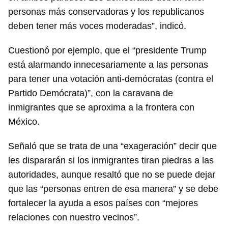
personas más conservadoras y los republicanos
deben tener más voces moderadas”, indicó.
Cuestionó por ejemplo, que el “presidente Trump
está alarmando innecesariamente a las personas
para tener una votación anti-demócratas (contra el
Partido Demócrata)”, con la caravana de
inmigrantes que se aproxima a la frontera con
México.
Señaló que se trata de una “exageración” decir que
les dispararán si los inmigrantes tiran piedras a las
autoridades, aunque resaltó que no se puede dejar
que las “personas entren de esa manera” y se debe
Guardar como favorito
fortalecer la ayuda a esos países con “mejores
Para poder guardar como favorito, primero has de
relaciones con nuestro vecinos”.
iniciar sesión con tu cuenta de 14ymedio.