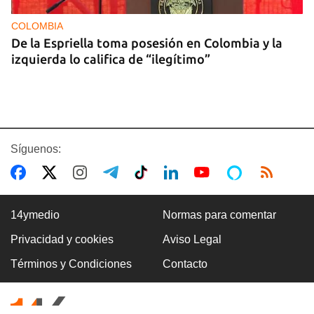
COLOMBIA
De la Espriella toma posesión en Colombia y la
izquierda lo califica de “ilegítimo”
Síguenos:
14ymedio
Normas para comentar
Privacidad y cookies
Aviso Legal
BOXEO
Términos y Condiciones
Contacto
El boxeo masculino cubano se quedó sin títulos
en Santo Domingo