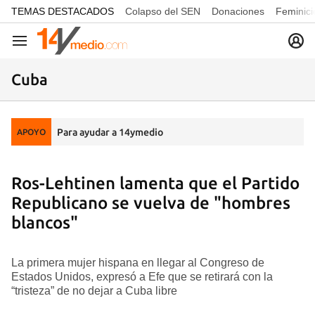
common.go-to-content
TEMAS DESTACADOS
Colapso del SEN
Donaciones
Feminici
Navegación
Cuba
Para ayudar a 14ymedio
APOYO
Ros-Lehtinen lamenta que el Partido
Republicano se vuelva de "hombres
blancos"
La primera mujer hispana en llegar al Congreso de
Estados Unidos, expresó a Efe que se retirará con la
“tristeza” de no dejar a Cuba libre