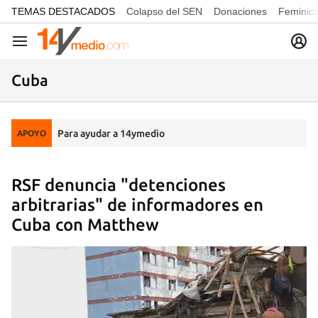
common.go-to-content
TEMAS DESTACADOS
Colapso del SEN
Donaciones
Feminici
Navegación
Cuba
Para ayudar a 14ymedio
APOYO
RSF denuncia "detenciones
arbitrarias" de informadores en
Cuba con Matthew