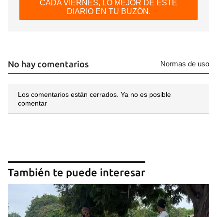
CADA VIERNES, LO MEJOR DE ESTE
Para poder guardar como favorito, primero has de
DIARIO EN TU BUZÓN.
iniciar sesión con tu cuenta de 14ymedio.
INICIAR SESIÓN
CANCELAR
No hay comentarios
Normas de uso
Los comentarios están cerrados. Ya no es posible
comentar
También te puede interesar