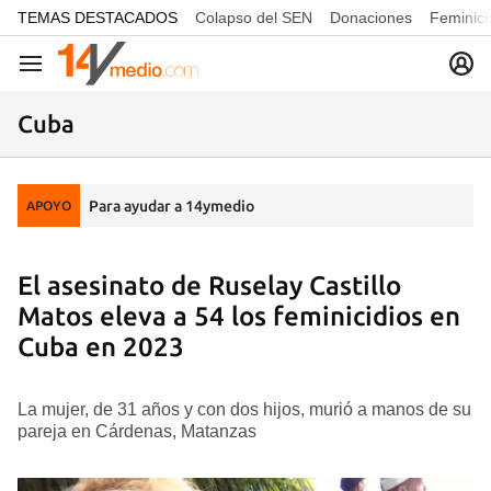
common.go-to-content
TEMAS DESTACADOS
Colapso del SEN
Donaciones
Feminici
Navegación
Cuba
Para ayudar a 14ymedio
APOYO
El asesinato de Ruselay Castillo
Matos eleva a 54 los feminicidios en
Cuba en 2023
La mujer, de 31 años y con dos hijos, murió a manos de su
pareja en Cárdenas, Matanzas