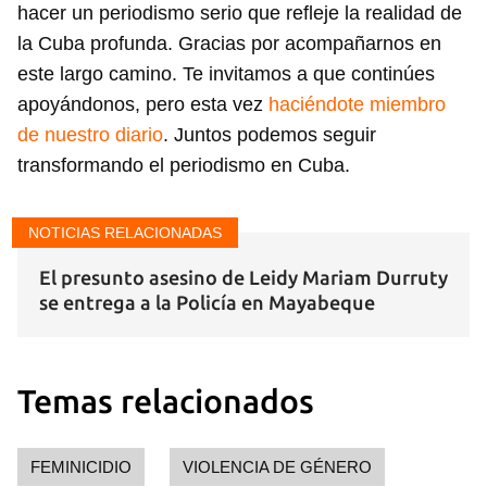
hacer un periodismo serio que refleje la realidad de
la Cuba profunda. Gracias por acompañarnos en
este largo camino. Te invitamos a que continúes
apoyándonos, pero esta vez
haciéndote miembro
de nuestro diario
. Juntos podemos seguir
transformando el periodismo en Cuba.
NOTICIAS RELACIONADAS
El presunto asesino de Leidy Mariam Durruty
se entrega a la Policía en Mayabeque
Temas relacionados
Guardar como favorito
Para poder guardar como favorito, primero has de
FEMINICIDIO
VIOLENCIA DE GÉNERO
iniciar sesión con tu cuenta de 14ymedio.