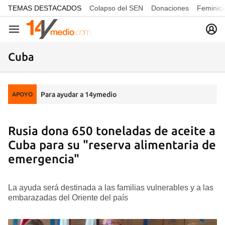
common.go-to-content
TEMAS DESTACADOS
Colapso del SEN
Donaciones
Feminici
Navegación
Cuba
Para ayudar a 14ymedio
APOYO
Rusia dona 650 toneladas de aceite a
Cuba para su "reserva alimentaria de
emergencia"
La ayuda será destinada a las familias vulnerables y a las
embarazadas del Oriente del país