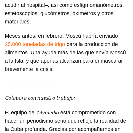
acudir al hospital–, así como esfigmomanómetros,
estetoscopios, glucómetros, oxímetros y otros
materiales.
Meses antes, en febrero, Moscú habría enviado
25.000 toneladas de trigo
para la producción de
alimentos. Una ayuda más de las que envía Moscú
a la Isla, y que apenas alcanzan para enmascarar
brevemente la crisis.
________________________
Guardar como favorito
Colabora con nuestro trabajo:
Para poder guardar como favorito, primero has de
iniciar sesión con tu cuenta de 14ymedio.
14ymedio
El equipo de
está comprometido con
hacer un periodismo serio que refleje la realidad de
INICIAR SESIÓN
CANCELAR
la Cuba profunda. Gracias por acompañarnos en