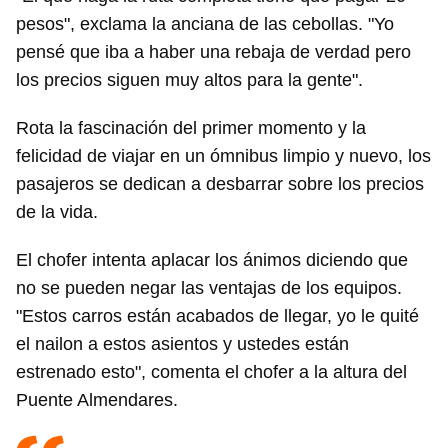
pesos", exclama la anciana de las cebollas. "Yo
pensé que iba a haber una rebaja de verdad pero
los precios siguen muy altos para la gente".
Rota la fascinación del primer momento y la
felicidad de viajar en un ómnibus limpio y nuevo, los
pasajeros se dedican a desbarrar sobre los precios
de la vida.
Guardar como favorito
Para poder guardar como favorito, primero has de
El chofer intenta aplacar los ánimos diciendo que
iniciar sesión con tu cuenta de 14ymedio.
no se pueden negar las ventajas de los equipos.
"Estos carros están acabados de llegar, yo le quité
INICIAR SESIÓN
CANCELAR
el nailon a estos asientos y ustedes están
estrenado esto", comenta el chofer a la altura del
Puente Almendares.