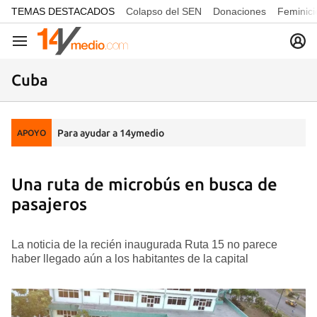
common.go-to-content
TEMAS DESTACADOS
Colapso del SEN
Donaciones
Feminici
Navegación
Cuba
Para ayudar a 14ymedio
APOYO
Una ruta de microbús en busca de
pasajeros
La noticia de la recién inaugurada Ruta 15 no parece
haber llegado aún a los habitantes de la capital