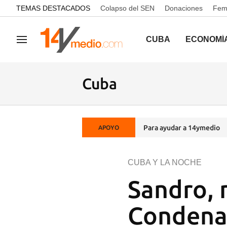
common.go-to-content
TEMAS DESTACADOS
Colapso del SEN
Donaciones
Femi
CUBA
ECONOMÍ
Navegación
Cuba
Para ayudar a 14ymedio
APOYO
CUBA Y LA NOCHE
Sandro, 
Condena