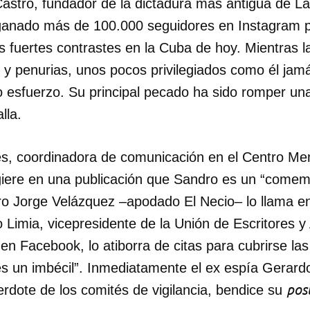
Castro, fundador de la dictadura más antigua de L
ganado más de 100.000 seguidores en Instagram 
 fuertes contrastes en la Cuba de hoy. Mientras l
y penurias, unos pocos privilegiados como él jam
 o esfuerzo. Su principal pecado ha sido romper un
alla.
res, coordinadora de comunicación en el Centro Me
ugiere en una publicación que Sandro es un “comem
o Jorge Velázquez –apodado El Necio– lo llama e
o Limia, vicepresidente de la Unión de Escritores y
en Facebook, lo atiborra de citas para cubrirse las 
 es un imbécil”. Inmediatamente el ex espía Gerar
pos
rdote de los comités de vigilancia, bendice su