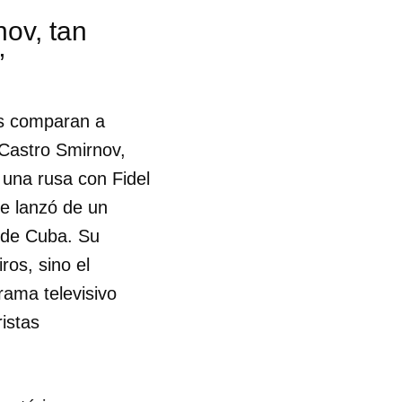
nov, tan
”
tas comparan a
 Castro Smirnov,
e una rusa con Fidel
se lanzó de un
a de Cuba. Su
ros, sino el
rama televisivo
istas