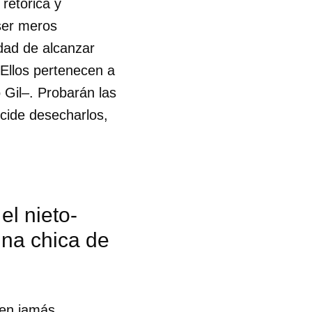
retórica y
ser meros
idad de alcanzar
 Ellos pertenecen a
Gil–. Probarán las
ecide desecharlos,
el nieto-
una chica de
ien jamás