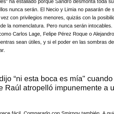
ales” ha estallado porque Sandro desmonta toda su 
ellos nunca serán. El Necio y Limia no pasarán de 
 vez con privilegios menores, quizás con la posibil
 de la nomenclatura. Pero nunca serán intocables.
omo Carlos Lage, Felipe Pérez Roque o Alejandro 
entras sean útiles, y si el poder en las sombras d
ear.
dijo “ni esta boca es mía" cuando 
de Raúl atropelló impunemente a 
rece fácil. Compararlo con Smirnov también. A qu