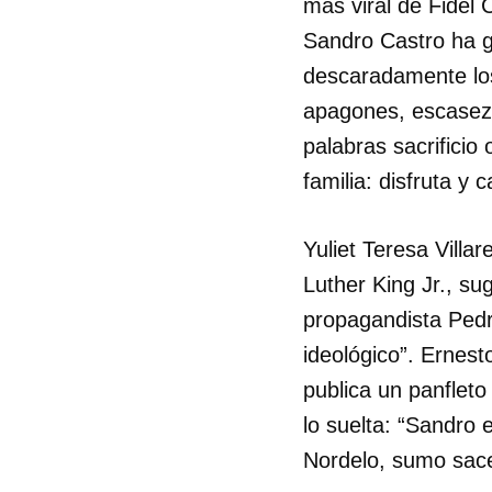
más viral de Fidel 
Sandro Castro ha 
descaradamente los
apagones, escasez 
palabras sacrificio
familia: disfruta y c
Yuliet Teresa Villa
Luther King Jr., s
propagandista Pedr
ideológico”. Ernest
publica un panfleto 
lo suelta: “Sandro
Nordelo, sumo sace