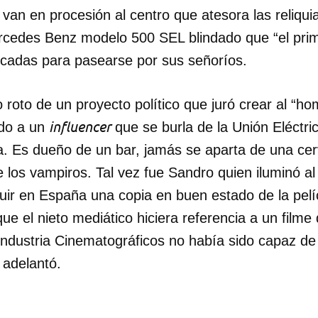
ta, van en procesión al centro que atesora las reliq
INICIAR SESIÓN
CANCELA
rcedes Benz modelo 500 SEL blindado que “el pri
cadas para pasearse por sus señoríos.
 roto de un proyecto político que juró crear al “h
influencer
do a un
que se burla de la Unión Eléctri
a. Es dueño de un bar, jamás se aparta de una cer
de los vampiros. Tal vez fue Sandro quien iluminó al
uir en España una copia en buen estado de la pel
ue el nieto mediático hiciera referencia a un filme 
ndustria Cinematográficos no había sido capaz de 
e adelantó.