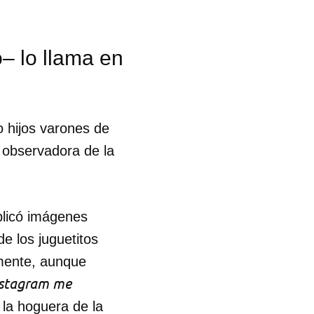
– lo llama en
o hijos varones de
 observadora de la
blicó imágenes
e los juguetitos
amente, aunque
nstagram me
 tu
la hoguera de la