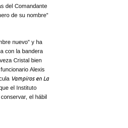
uias del Comandante
R
mero de su nombre”
ombre nuevo” y ha
ca con la bandera
veza Cristal bien
 funcionario Alexis
Vampiros en La
ícula
que el Instituto
conservar, el hábil