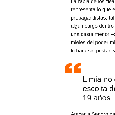
La rabia de los “le
representa lo que 
propagandistas, tal
algún cargo dentro
una casta menor –c
mieles del poder mi
lo hará sin pestañ
Limia no 
escolta 
19 años
Atacar a Sandro pa