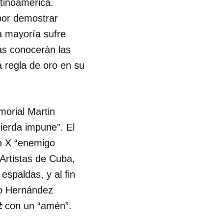
atinoamérica.
por demostrar
a mayoría sufre
ás conocerán las
a regla de oro en su
morial Martin
ierda impune”. El
n X “enemigo
 Artistas de Cuba,
espaldas, y al fin
do Hernández
t
con un “amén”.