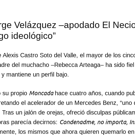
rge Velázquez –apodado El Necio
go ideológico”
e Alexis Castro Soto del Valle, el mayor de los cinc
madre del muchacho –Rebecca Arteaga– ha sido fiel
r y mantiene un perfil bajo.
Moncada
ó su propio
hace cuatro años, cuando pu
retando el acelerador de un Mercedes Benz, “uno d
 Tras un jalón de orejas, ofreció disculpas públic
dar como favorito
Condenadme, no importa, I
bras parecía decirnos:
 poder guardar como favorito, primero has de iniciar sesión con
mente, los mismos que ahora quieren quemarlo en 
ta de 14ymedio.