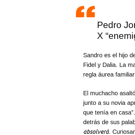
Pedro Jo
X “enemi
Sandro es el hijo d
Fidel y Dalia. La 
regla áurea familia
El muchacho asalt
junto a su novia ap
que tenía en casa”.
Guar
detrás de sus pala
Para
absolverá
. Curiosa
cuen