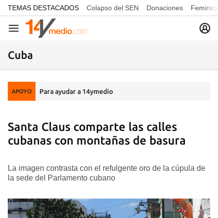
common.go-to-content
TEMAS DESTACADOS
Colapso del SEN
Donaciones
Feminici
Navegación
Cuba
Para ayudar a 14ymedio
APOYO
Santa Claus comparte las calles
cubanas con montañas de basura
La imagen contrasta con el refulgente oro de la cúpula de
la sede del Parlamento cubano