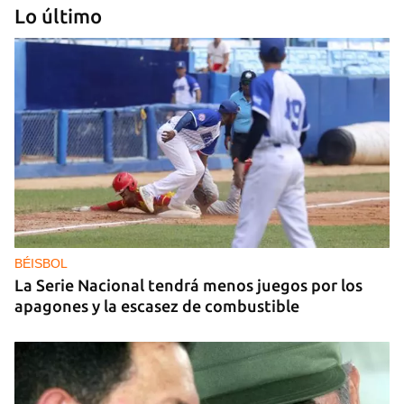
Lo último
GAS
Los puntos de ProGas vuelven a cerrar en La
Habana tras agotarse las balitas de gas en
dólares
BÉISBOL
La Serie Nacional tendrá menos juegos por los
apagones y la escasez de combustible