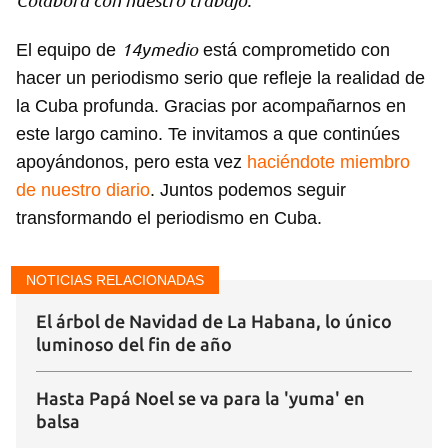
Colabora con nuestro trabajo:
14ymedio
El equipo de
está comprometido con
hacer un periodismo serio que refleje la realidad de
la Cuba profunda. Gracias por acompañarnos en
este largo camino. Te invitamos a que continúes
Guardar como favorito
apoyándonos, pero esta vez
haciéndote miembro
de nuestro diario
. Juntos podemos seguir
Para poder guardar como favorito, primero has de
iniciar sesión con tu cuenta de 14ymedio.
transformando el periodismo en Cuba.
INICIAR SESIÓN
CANCELAR
NOTICIAS RELACIONADAS
El árbol de Navidad de La Habana, lo único
luminoso del fin de año
Hasta Papá Noel se va para la 'yuma' en
balsa