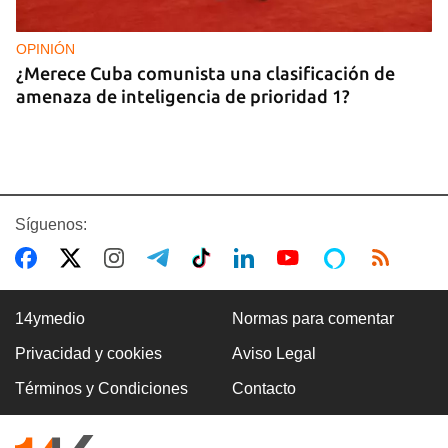
OPINIÓN
¿Merece Cuba comunista una clasificación de
amenaza de inteligencia de prioridad 1?
Síguenos:
14ymedio
Normas para comentar
Privacidad y cookies
Aviso Legal
EE UU
Términos y Condiciones
Contacto
El Senado confirma a Todd Blanche, ex abogado
de Trump, como nuevo fiscal general de EE UU