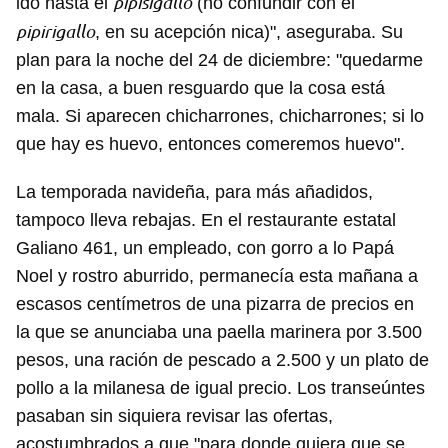
pipisigallo
ido hasta el
(no confundir con el
pipirigallo
, en su acepción nica)", aseguraba. Su
plan para la noche del 24 de diciembre: "quedarme
en la casa, a buen resguardo que la cosa está
mala. Si aparecen chicharrones, chicharrones; si lo
que hay es huevo, entonces comeremos huevo".
La temporada navideña, para más añadidos,
tampoco lleva rebajas. En el restaurante estatal
Galiano 461, un empleado, con gorro a lo Papá
Noel y rostro aburrido, permanecía esta mañana a
escasos centímetros de una pizarra de precios en
la que se anunciaba una paella marinera por 3.500
pesos, una ración de pescado a 2.500 y un plato de
pollo a la milanesa de igual precio. Los transeúntes
pasaban sin siquiera revisar las ofertas,
acostumbrados a que "para donde quiera que se