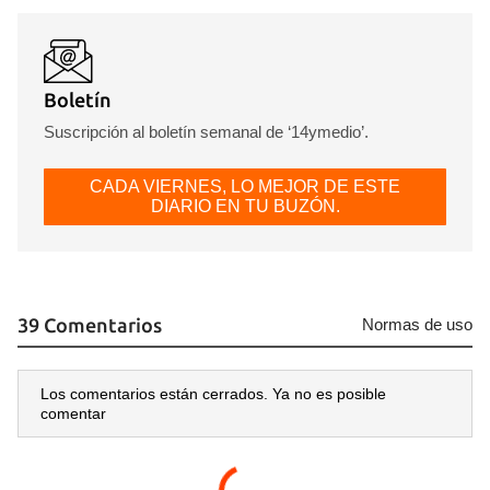
Boletín
Suscripción al boletín semanal de ‘14ymedio’.
CADA VIERNES, LO MEJOR DE ESTE
DIARIO EN TU BUZÓN.
39 Comentarios
Normas de uso
Guardar como favorito
Para poder guardar como favorito, primero has de
Los comentarios están cerrados. Ya no es posible
iniciar sesión con tu cuenta de 14ymedio.
comentar
INICIAR SESIÓN
CANCELAR