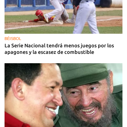
GAS
Los puntos de ProGas vuelven a cerrar en La
Habana tras agotarse las balitas de gas en
dólares
BÉISBOL
La Serie Nacional tendrá menos juegos por los
apagones y la escasez de combustible