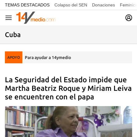
common.go-to-content
TEMAS DESTACADOS
Colapso del SEN
Donaciones
Feminici
Navegación
Cuba
Para ayudar a 14ymedio
APOYO
La Seguridad del Estado impide que
Martha Beatriz Roque y Miriam Leiva
se encuentren con el papa