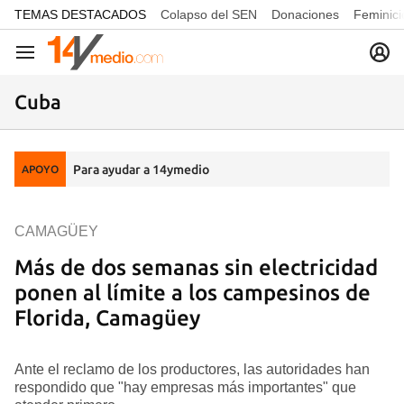
common.go-to-content
TEMAS DESTACADOS
Colapso del SEN
Donaciones
Feminici
Navegación
Cuba
Para ayudar a 14ymedio
APOYO
CAMAGÜEY
Más de dos semanas sin electricidad
ponen al límite a los campesinos de
Florida, Camagüey
Ante el reclamo de los productores, las autoridades han
respondido que "hay empresas más importantes" que