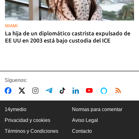
MIAMI
La hija de un diplomático castrista expulsado de
EE UU en 2003 está bajo custodia del ICE
Síguenos:
14ymedio
Normas para comentar
Privacidad y cookies
Aviso Legal
AMÉRICA
Términos y Condiciones
Contacto
Brasil acusa a EE UU de cancelar la visa a su