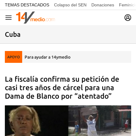
common.go-to-content
TEMAS DESTACADOS
Colapso del SEN
Donaciones
Feminici
Navegación
Cuba
Para ayudar a 14ymedio
APOYO
La fiscalía confirma su petición de
casi tres años de cárcel para una
Dama de Blanco por “atentado”