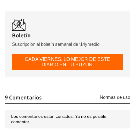
Boletín
Guardar como favorito
Suscripción al boletín semanal de ‘14ymedio’.
Para poder guardar como favorito, primero has de
iniciar sesión con tu cuenta de 14ymedio.
CADA VIERNES, LO MEJOR DE ESTE
DIARIO EN TU BUZÓN.
INICIAR SESIÓN
CANCELAR
9 Comentarios
Normas de uso
Los comentarios están cerrados. Ya no es posible
comentar