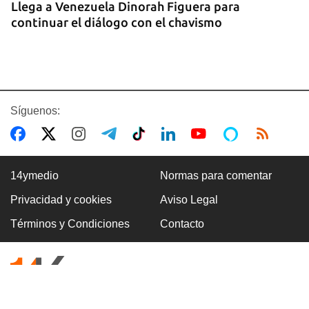
Llega a Venezuela Dinorah Figuera para
continuar el diálogo con el chavismo
Síguenos:
14ymedio
Normas para comentar
Privacidad y cookies
Aviso Legal
FOTO DEL DÍA
Términos y Condiciones
Contacto
Un litro de aceite cuesta ya más de dos salarios
mínimos