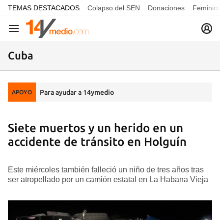
common.go-to-content
TEMAS DESTACADOS
Colapso del SEN
Donaciones
Feminici
Navegación
Cuba
Para ayudar a 14ymedio
APOYO
Siete muertos y un herido en un
accidente de tránsito en Holguín
Este miércoles también falleció un niño de tres años tras
ser atropellado por un camión estatal en La Habana Vieja