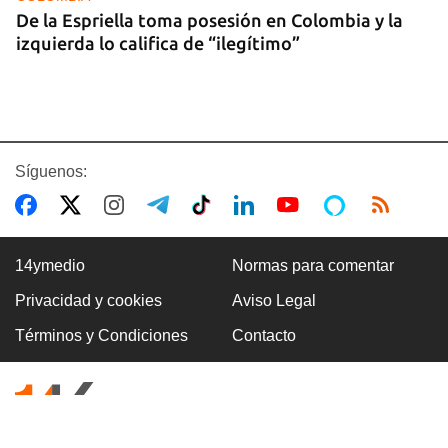
De la Espriella toma posesión en Colombia y la
izquierda lo califica de “ilegítimo”
Síguenos:
14ymedio
Normas para comentar
Privacidad y cookies
Aviso Legal
BOXEO
Términos y Condiciones
Contacto
El boxeo masculino cubano se quedó sin títulos
en Santo Domingo