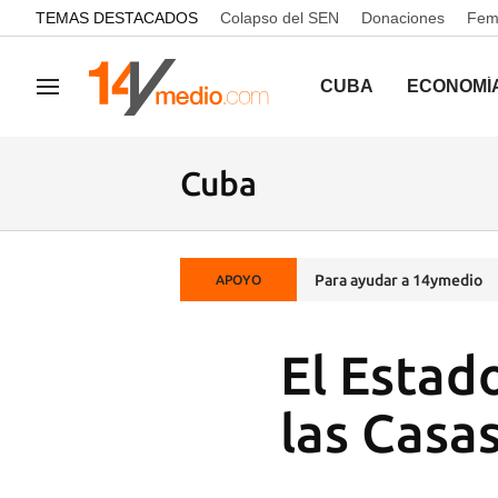
common.go-to-content
TEMAS DESTACADOS
Colapso del SEN
Donaciones
Femi
CUBA
ECONOMÍ
Navegación
Cuba
Para ayudar a 14ymedio
APOYO
El Estad
las Casas