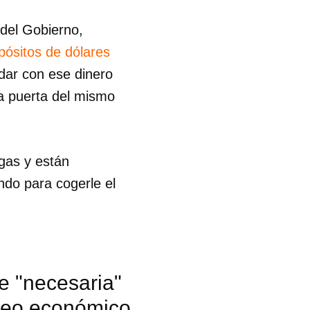
del Gobierno,
pósitos de dólares
dar con ese dinero
a puerta del mismo
egas y están
ndo para cogerle el
de "necesaria"
queo económico