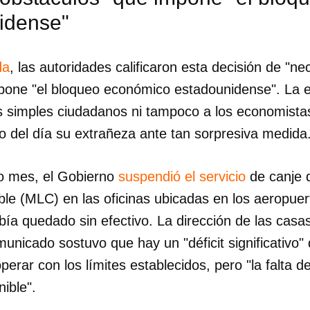
idense"
da
, las autoridades calificaron esta decisión de "ne
pone "el bloqueo económico estadounidense". La exp
s simples ciudadanos ni tampoco a los economista
o del día su extrañeza ante tan sorpresiva medida
do mes, el Gobierno
suspendió el servicio
de canje
ble (MLC) en las oficinas ubicadas en los aeropuer
bía quedado sin efectivo. La dirección de las cas
nicado sostuvo que hay un "déficit significativo" 
dar como favorito
erar con los límites establecidos, pero "la falta de 
ible".
 poder guardar como favorito, primero has de iniciar sesión con
ta de 14ymedio.