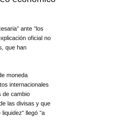
cesaria" ante "los
licación oficial no
s, que han
.
 de moneda
tos internacionales
as de cambio
de las divisas y que
liquidez" llegó "a
 tu