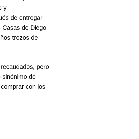
o y
ués de entregar
as Casas de Diego
eños trozos de
a recaudados, pero
o sinónimo de
a comprar con los