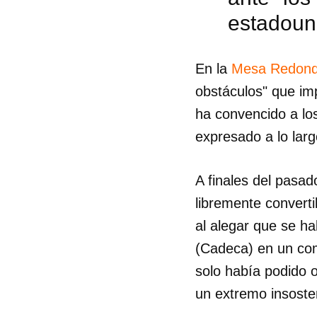
estadoun
En la
Mesa Redon
obstáculos" que im
ha convencido a lo
expresado a lo larg
A finales del pasa
libremente converti
al alegar que se ha
(Cadeca) en un comu
Guar
solo había podido op
un extremo insosten
Para
cuen