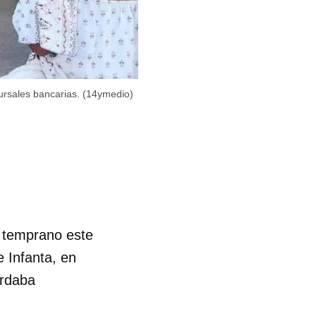
ursales bancarias. (14ymedio)
y temprano este
e Infanta, en
ardaba