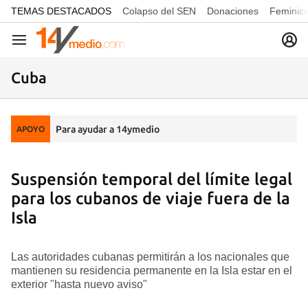
common.go-to-content
TEMAS DESTACADOS
Colapso del SEN
Donaciones
Feminici
Navegación
Cuba
Para ayudar a 14ymedio
APOYO
Suspensión temporal del límite legal
para los cubanos de viaje fuera de la
Isla
Las autoridades cubanas permitirán a los nacionales que
mantienen su residencia permanente en la Isla estar en el
exterior "hasta nuevo aviso"