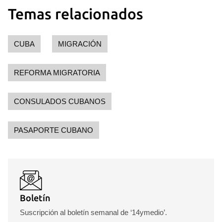
Temas relacionados
CUBA
MIGRACIÓN
REFORMA MIGRATORIA
CONSULADOS CUBANOS
PASAPORTE CUBANO
Guardar como favorito
Para poder guardar como favorito, primero has de
iniciar sesión con tu cuenta de 14ymedio.
INICIAR SESIÓN
CANCELAR
Boletín
Suscripción al boletín semanal de ‘14ymedio’.