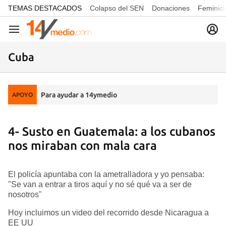
common.go-to-content
TEMAS DESTACADOS
Colapso del SEN
Donaciones
Feminici
Navegación
Cuba
Para ayudar a 14ymedio
APOYO
4- Susto en Guatemala: a los cubanos
nos miraban con mala cara
El policía apuntaba con la ametralladora y yo pensaba:
"Se van a entrar a tiros aquí y no sé qué va a ser de
nosotros"
Hoy incluimos un video del recorrido desde Nicaragua a
EE UU