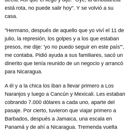
está rota, no puede salir hoy". Y se volvió a su
casa.
"Hermano, después de aquello que yo viví el 11 de
Guardar como favorito
julio, la represión, los golpes y a los que estaban
Para poder guardar como favorito, primero has de
presos, me dije: 'yo no puedo seguir en este país'",
iniciar sesión con tu cuenta de 14ymedio.
me contaba. Pidió ayuda a sus familiares, sacó un
dinerito que tenía reunido de un negocio y arrancó
INICIAR SESIÓN
CANCELAR
para Nicaragua.
A él y a la chica los iban a llevar primero a Los
Naranjos y luego a Cancún y Mexicali. Les estaban
cobrando 7.000 dólares a cada uno, aparte del
pasaje. Por cierto, tuvieron que viajar primero a
Barbados, después a Jamaica, una escala en
Panamá y de ahí a Nicaragua. Tremenda vuelta