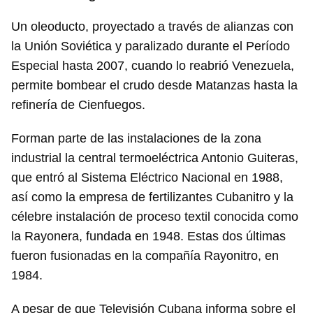
Para poder guardar como favorito, primero has de
iniciar sesión con tu cuenta de 14ymedio.
Un oleoducto, proyectado a través de alianzas con
la Unión Soviética y paralizado durante el Período
INICIAR SESIÓN
CANCELAR
Especial hasta 2007, cuando lo reabrió Venezuela,
permite bombear el crudo desde Matanzas hasta la
refinería de Cienfuegos.
Forman parte de las instalaciones de la zona
industrial la central termoeléctrica Antonio Guiteras,
que entró al Sistema Eléctrico Nacional en 1988,
así como la empresa de fertilizantes Cubanitro y la
célebre instalación de proceso textil conocida como
la Rayonera, fundada en 1948. Estas dos últimas
fueron fusionadas en la compañía Rayonitro, en
1984.
A pesar de que Televisión Cubana informa sobre el