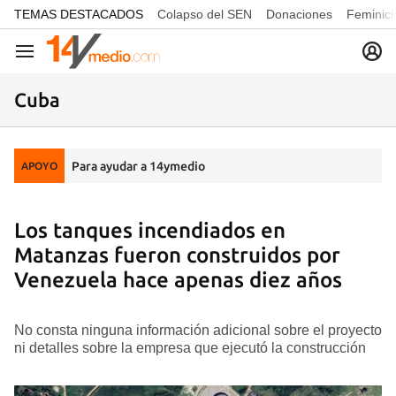
common.go-to-content
TEMAS DESTACADOS
Colapso del SEN
Donaciones
Feminici
Navegación
Cuba
Para ayudar a 14ymedio
APOYO
Los tanques incendiados en
Matanzas fueron construidos por
Venezuela hace apenas diez años
No consta ninguna información adicional sobre el proyecto
ni detalles sobre la empresa que ejecutó la construcción