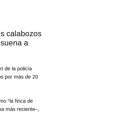
us calabozos
 suena a
 de la policía
os por más de 20
mo “la finca de
 tu
ima más reciente–,