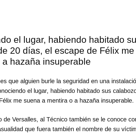
do el lugar, habiendo habitado s
e 20 días, el escape de Félix me
o a hazaña insuperable
s que alguien burle la seguridad en una instalación
onociendo el lugar, habiendo habitado sus calaboz
 Félix me suena a mentira o a hazaña insuperable.
dar como favorito
o de Versalles, al Técnico también se le conoce co
 poder guardar como favorito, primero has de iniciar sesión con
casualidad que fuera también el nombre de su víct
ta de 14ymedio.