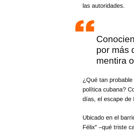
las autoridades.
Conocien
por más d
mentira 
¿Qué tan probable e
política cubana? C
días, el escape de
Guar
Ubicado en el barri
Para
Félix” –qué triste 
cuen