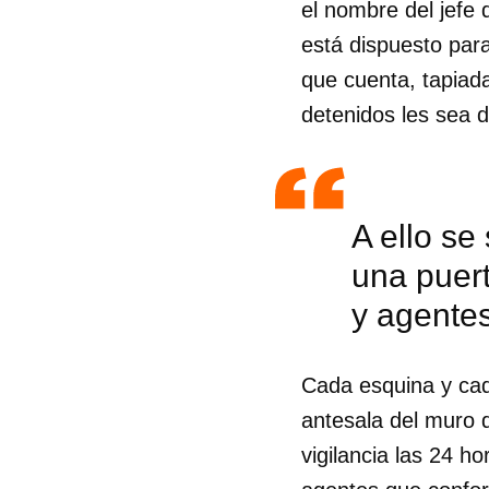
el nombre del jefe 
está dispuesto para
que cuenta, tapiada
detenidos les sea d
A ello se
una puer
y agente
Cada esquina y cada
antesala del muro d
vigilancia las 24 h