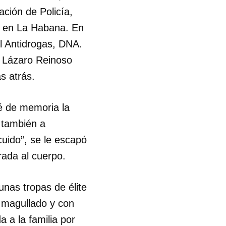
ción de Policía,
do en La Habana. En
l Antidrogas, DNA.
x Lázaro Reinoso
s atrás.
é de memoria la
 también a
cuido”, se le escapó
ada al cuerpo.
nas tropas de élite
, magullado y con
 a la familia por