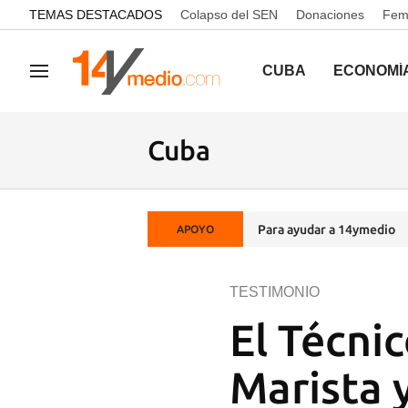
common.go-to-content
TEMAS DESTACADOS
Colapso del SEN
Donaciones
Femi
CUBA
ECONOMÍ
Navegación
Cuba
Para ayudar a 14ymedio
APOYO
TESTIMONIO
El Técni
Marista 