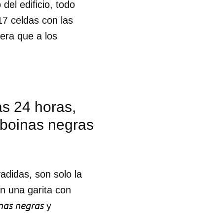
del edificio, todo
17 celdas con las
R
nera que a los
as 24 horas,
 boinas negras
adidas, son solo la
an una garita con
nas negras
y