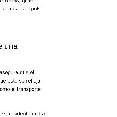
o Torres, quien
cancías es el pulso
e una
asegura que el
ue esto se refleja
como el transporte
 tu
ez, residente en La