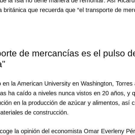
ue la Isla no tiene manera de remontar. Así Ricard
a británica que recuerda que “el transporte de mer
porte de mercancías es el pulso d
a"
en la American University en Washington, Torres 
as ha caído a niveles nunca vistos en 20 años, y q
ución en la producción de azúcar y alimentos, así 
ateriales de construcción.
dar como favorito
 poder guardar como favorito, primero has de iniciar sesión con
coge la opinión del economista Omar Everleny Pér
ta de 14ymedio.