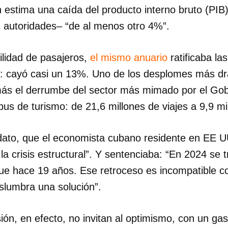
 estima una caída del producto interno bruto (PIB
INICIAR SESIÓN
CANCELA
 autoridades– “de al menos otro 4%”.
ilidad de pasajeros,
el mismo anuario
ratificaba la
ión: cayó casi un 13%. Uno de los desplomes más d
ás el derrumbe del sector más mimado por el Gobi
bus de turismo: de 21,6 millones de viajes a 9,9 m
ato, que el economista cubano residente en EE U
e la crisis estructural”. Y sentenciaba: “En 2024 se
e hace 19 años. Ese retroceso es incompatible c
slumbra una solución”.
ión, en efecto, no invitan al optimismo, con un g