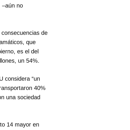
) –aún no
R
s consecuencias de
ramáticos, que
erno, es el del
illones, un 54%.
U considera “un
 transportaron 40%
on una sociedad
asto 14 mayor en