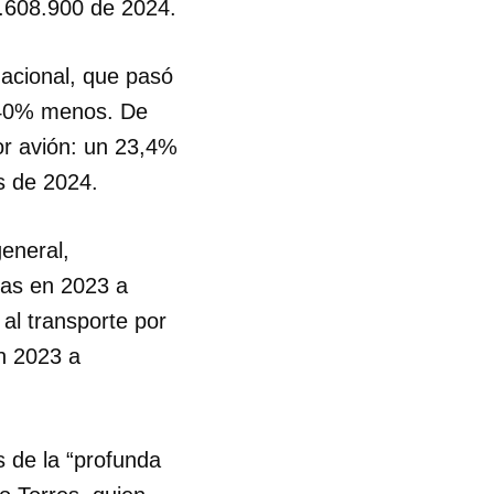
6.608.900 de 2024.
nacional, que pasó
n 40% menos. De
or avión: un 23,4%
s de 2024.
eneral,
das en 2023 a
al transporte por
n 2023 a
s de la “profunda