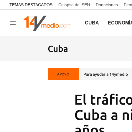
common.go-to-content
TEMAS DESTACADOS
Colapso del SEN
Donaciones
Femi
CUBA
ECONOMÍ
Navegación
Cuba
Para ayudar a 14ymedio
APOYO
El tráfi
Cuba a n
años