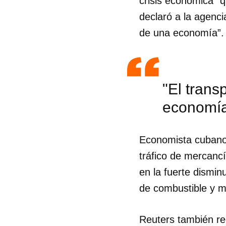
crisis económica” q
declaró a la agenci
de una economía”.
"El trans
economí
Economista cubano 
tráfico de mercancí
en la fuerte dismin
de combustible y m
Guar
Para
Reuters también re
cuen