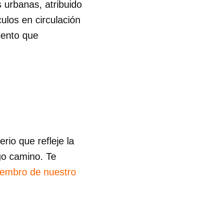
s urbanas, atribuido
ulos en circulación
R
iento que
io que refleje la
go camino. Te
iembro de nuestro