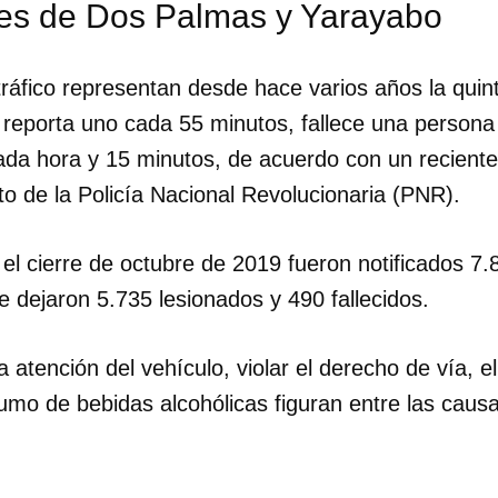
des de Dos Palmas y Yarayabo
tráfico representan desde hace varios años la qui
reporta uno cada 55 minutos, fallece una persona
ada hora y 15 minutos, de acuerdo con un reciente
to de la Policía Nacional Revolucionaria (PNR).
el cierre de octubre de 2019 fueron notificados 7.
e dejaron 5.735 lesionados y 490 fallecidos.
a atención del vehículo, violar el derecho de vía, e
sumo de bebidas alcohólicas figuran entre las caus
dar como favorito
 poder guardar como favorito, primero has de iniciar sesión con
ta de 14ymedio.