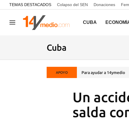
common.go-to-content
TEMAS DESTACADOS
Colapso del SEN
Donaciones
Femi
CUBA
ECONOMÍ
Navegación
Cuba
Para ayudar a 14ymedio
APOYO
Un accid
salda co