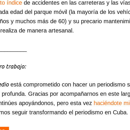
to índice
de accidentes en las carreteras y las vía
da edad del parque móvil (la mayoría de los vehíc
INICIAR SESIÓN
CANCELA
años y muchos más de 60) y su precario mantenim
realiza de manera artesanal.
_________
o trabajo:
dio
está comprometido con hacer un periodismo ser
a profunda. Gracias por acompañarnos en este lar
ntinúes apoyándonos, pero esta vez
haciéndote m
mos seguir transformando el periodismo en Cuba.