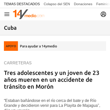
common.go-to-content
TEMAS DESTACADOS
Colapso del SEN
Donaciones
Feminici
Navegación
Cuba
Para ayudar a 14ymedio
APOYO
CARRETERAS
Tres adolescentes y un joven de 23
años mueren en un accidente de
tránsito en Morón
“Estaban bañándose en el río cerca del bate y de Río
Grande y decidieron venir para La Playita de Majagua",