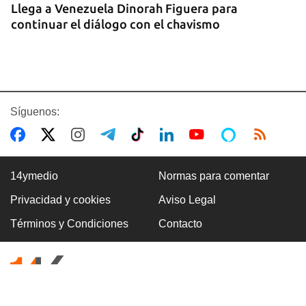
Llega a Venezuela Dinorah Figuera para
continuar el diálogo con el chavismo
Síguenos:
14ymedio
Normas para comentar
Privacidad y cookies
Aviso Legal
VILLA CLARA
Términos y Condiciones
Contacto
Dos fallecidos en el derrumbe de un edificio en
ruinas en Villa Clara