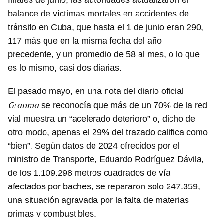
finales de junio, las autoridades actualizaron el
balance de víctimas mortales en accidentes de
tránsito en Cuba, que hasta el 1 de junio eran 290,
117 más que en la misma fecha del año
precedente, y un promedio de 58 al mes, o lo que
es lo mismo, casi dos diarias.
El pasado mayo, en una nota del diario oficial
Granma
se reconocía que más de un 70% de la red
vial muestra un “acelerado deterioro” o, dicho de
otro modo, apenas el 29% del trazado califica como
“bien”. Según datos de 2024 ofrecidos por el
ministro de Transporte, Eduardo Rodríguez Dávila,
Guardar como favorito
de los 1.109.298 metros cuadrados de vía
afectados por baches, se repararon solo 247.359,
Para poder guardar como favorito, primero has de
iniciar sesión con tu cuenta de 14ymedio.
una situación agravada por la falta de materias
primas y combustibles.