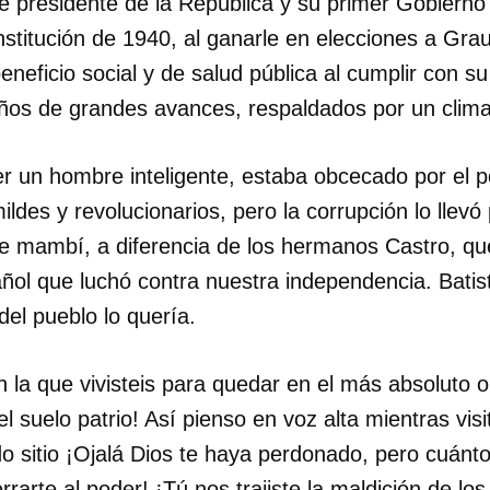
e presidente de la República y su primer Gobierno
stitución de 1940, al ganarle en elecciones a Gra
neficio social y de salud pública al cumplir con 
ños de grandes avances, respaldados por un clim
r un hombre inteligente, estaba obcecado por el po
ldes y revolucionarios, pero la corrupción lo llevó
e mambí, a diferencia de los hermanos Castro, que
ñol que luchó contra nuestra independencia. Batis
del pueblo lo quería.
 la que vivisteis para quedar en el más absoluto ol
el suelo patrio! Así pienso en voz alta mientras vis
do sitio ¡Ojalá Dios te haya perdonado, pero cuánto
rrarte al poder! ¡Tú nos trajiste la maldición de lo