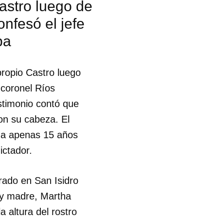
Castro luego de
nfesó el jefe
ba
propio Castro luego
 coronel Ríos
estimonio contó que
con su cabeza. El
a a apenas 15 años
ictador.
rado en San Isidro
a y madre, Martha
 tu
 altura del rostro