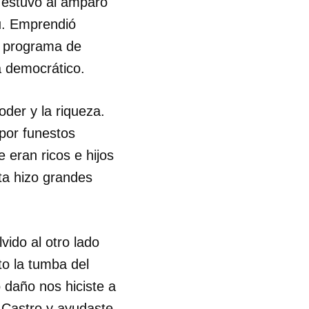
 estuvo al amparo
u. Emprendió
su programa de
a democrático.
der y la riqueza.
 por funestos
 eran ricos e hijos
ta hizo grandes
vido al otro lado
ito la tumba del
 daño nos hiciste a
s Castro y ayudaste