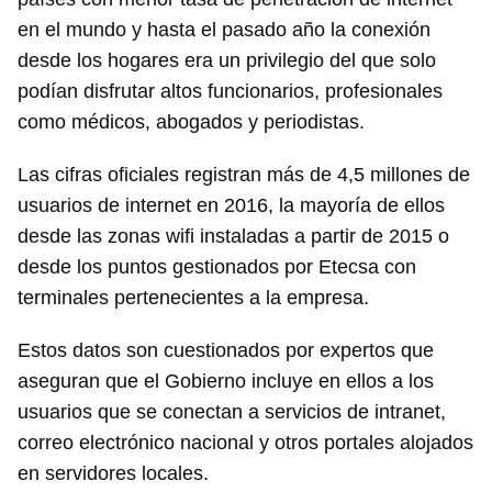
en el mundo y hasta el pasado año la conexión
Para poder guardar como favorito, primero has de
iniciar sesión con tu cuenta de 14ymedio.
desde los hogares era un privilegio del que solo
podían disfrutar altos funcionarios, profesionales
INICIAR SESIÓN
CANCELAR
como médicos, abogados y periodistas.
Las cifras oficiales registran más de 4,5 millones de
usuarios de internet en 2016, la mayoría de ellos
desde las zonas wifi instaladas a partir de 2015 o
desde los puntos gestionados por Etecsa con
terminales pertenecientes a la empresa.
Estos datos son cuestionados por expertos que
aseguran que el Gobierno incluye en ellos a los
usuarios que se conectan a servicios de intranet,
correo electrónico nacional y otros portales alojados
en servidores locales.