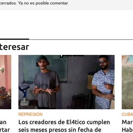
cerrados. Ya no es posible comentar
teresar
dar como favorito
 poder guardar como favorito, primero has de iniciar sesión con
ta de 14ymedio.
INICIAR SESIÓN
CANCELA
REPRESIÓN
CUBA
ran
Los creadores de El4tico cumplen
Mar
rtar
seis meses presos sin fecha de
Hab