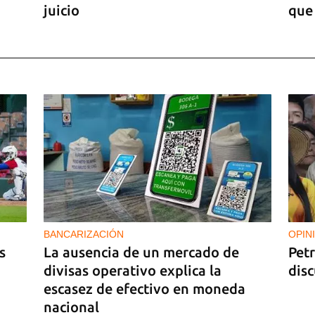
juicio
que
es 7
BANCARIZACIÓN
OPIN
s
La ausencia de un mercado de
Pet
divisas operativo explica la
dis
escasez de efectivo en moneda
nacional