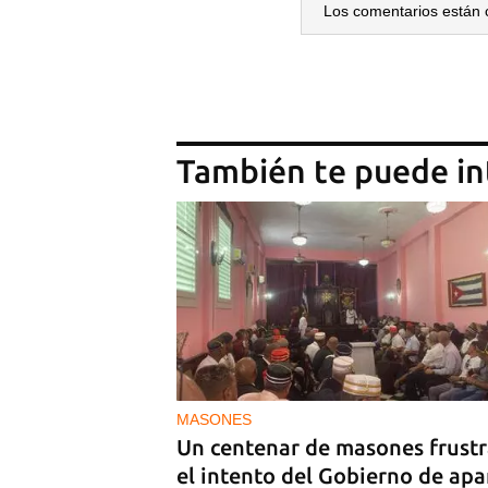
Los comentarios están 
También te puede in
Guar
Para
cuen
MASONES
Un centenar de masones frust
el intento del Gobierno de apa