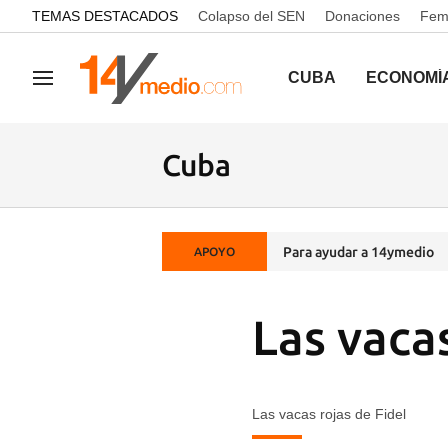
common.go-to-content
TEMAS DESTACADOS
Colapso del SEN
Donaciones
Femi
CUBA
ECONOMÍ
Navegación
Cuba
Para ayudar a 14ymedio
APOYO
Las vacas
Las vacas rojas de Fidel