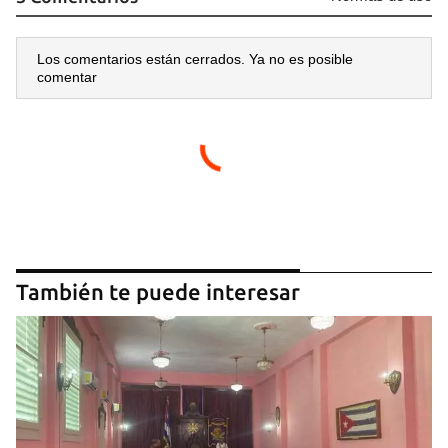
Los comentarios están cerrados. Ya no es posible
comentar
Guardar como favorito
Para poder guardar como favorito, primero has de
iniciar sesión con tu cuenta de 14ymedio.
También te puede interesar
INICIAR SESIÓN
CANCELAR