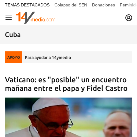
common.go-to-content
TEMAS DESTACADOS
Colapso del SEN
Donaciones
Feminici
Navegación
Cuba
Para ayudar a 14ymedio
APOYO
Vaticano: es "posible" un encuentro
mañana entre el papa y Fidel Castro