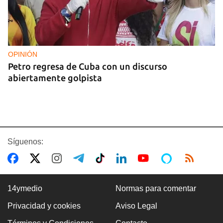
OPINIÓN
Petro regresa de Cuba con un discurso
abiertamente golpista
Síguenos:
14ymedio
Normas para comentar
Privacidad y cookies
Aviso Legal
14YMEDIO