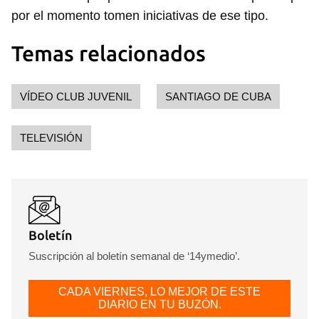
Para poder guardar como favorito, primero has de
por el momento tomen iniciativas de ese tipo.
iniciar sesión con tu cuenta de 14ymedio.
Temas relacionados
INICIAR SESIÓN
CANCELAR
VÍDEO CLUB JUVENIL
SANTIAGO DE CUBA
TELEVISIÓN
Boletín
Suscripción al boletín semanal de ‘14ymedio’.
CADA VIERNES, LO MEJOR DE ESTE
DIARIO EN TU BUZÓN.