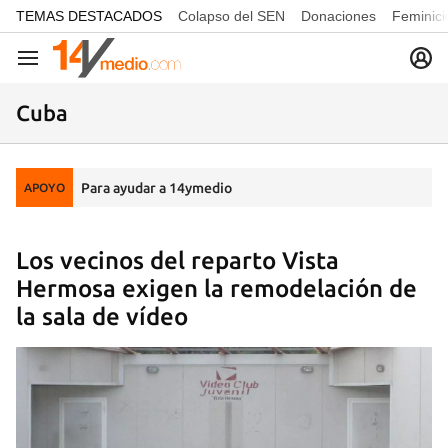
common.go-to-content
TEMAS DESTACADOS
Colapso del SEN
Donaciones
Feminici
Navegación
Cuba
Para ayudar a 14ymedio
APOYO
Los vecinos del reparto Vista
Hermosa exigen la remodelación de
la sala de vídeo