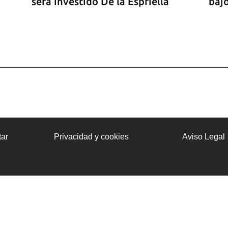
será investido De la Espriella
bajo
r la
ar
Privacidad y cookies
Aviso Legal