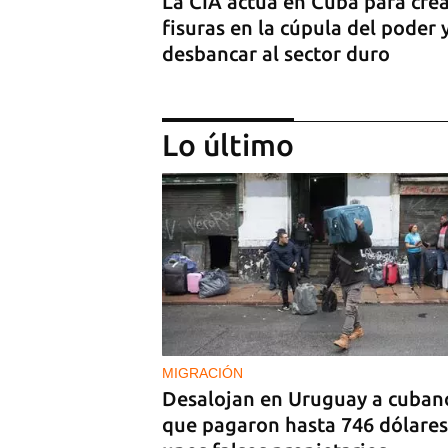
La CIA actúa en Cuba para cre
fisuras en la cúpula del poder 
desbancar al sector duro
Lo último
OBITUARIO
El Rey del Azúcar ha muerto:
Alfonso Fanjul y el carácter del
cubano
MIGRACIÓN
Desalojan en Uruguay a cuban
que pagaron hasta 746 dólares