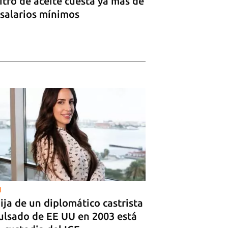
itro de aceite cuesta ya más de
 salarios mínimos
I
ija de un diplomático castrista
ulsado de EE UU en 2003 está