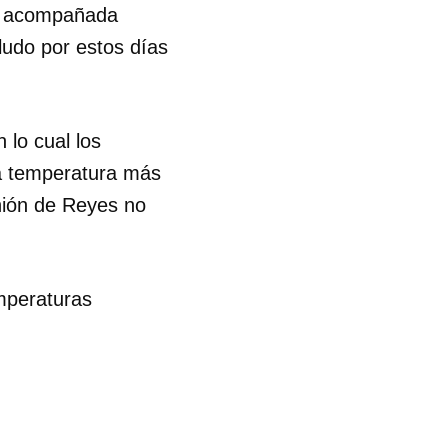
no acompañada
ludo por estos días
lo cual los
a temperatura más
nión de Reyes no
emperaturas
 tu