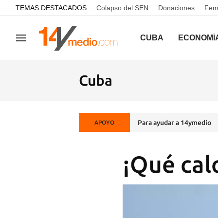
common.go-to-content
TEMAS DESTACADOS
Colapso del SEN
Donaciones
Femi
CUBA
ECONOMÍ
Navegación
Cuba
Para ayudar a 14ymedio
APOYO
¡Qué cal