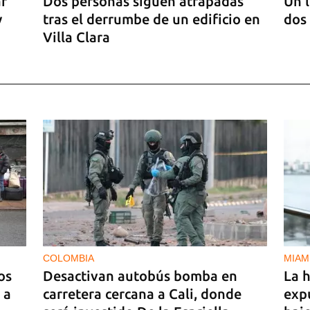
ar
Dos personas siguen atrapadas
Un l
y
tras el derrumbe de un edificio en
dos
Villa Clara
COLOMBIA
MIAM
os
Desactivan autobús bomba en
La h
 a
carretera cercana a Cali, donde
exp