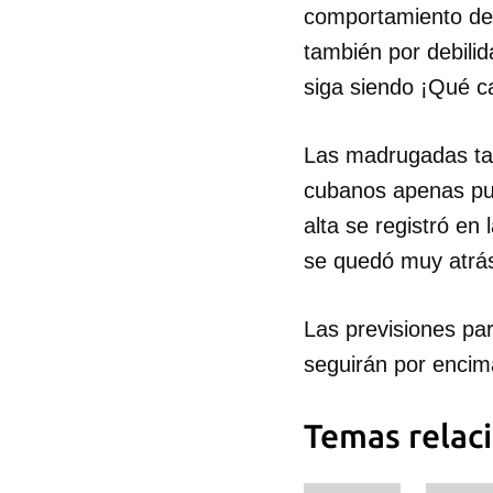
comportamiento def
también por debilid
siga siendo ¡Qué ca
Las madrugadas tam
cubanos apenas pu
alta se registró e
se quedó muy atrás
Las previsiones par
seguirán por encima
Guar
Temas relac
Para
cuen