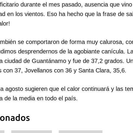
icitario durante el mes pasado, ausencia que vi
ad en los vientos. Eso ha hecho que la frase de sa
lor!
bién se comportaron de forma muy calurosa, con 
dimos desprendernos de la agobiante canícula. L
n la ciudad de Guantánamo y fue de 37,2 grados. U
 con 37, Jovellanos con 36 y Santa Clara, 35,6.
a agosto sugieren que el calor continuará y las t
 de la media en todo el país.
dar como favorito
ionados
 poder guardar como favorito, primero has de iniciar sesión con
ta de 14ymedio.