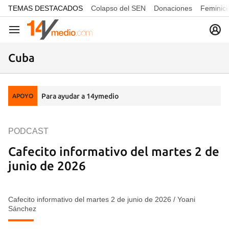
common.go-to-content
TEMAS DESTACADOS
Colapso del SEN
Donaciones
Feminici
Navegación
Cuba
Para ayudar a 14ymedio
APOYO
PODCAST
Cafecito informativo del martes 2 de
junio de 2026
Cafecito informativo del martes 2 de junio de 2026
/
Yoani
Sánchez