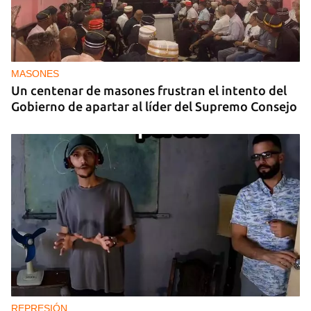
MASONES
Un centenar de masones frustran el intento del
Gobierno de apartar al líder del Supremo Consejo
Guardar como favorito
Para poder guardar como favorito, primero has de
iniciar sesión con tu cuenta de 14ymedio.
INICIAR SESIÓN
CANCELAR
REPRESIÓN