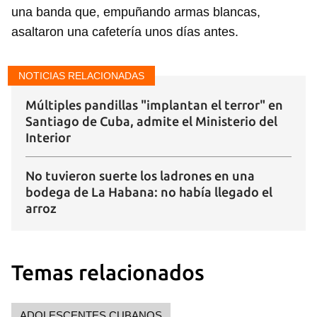
Para poder guardar como favorito, primero has de
una banda que, empuñando armas blancas,
iniciar sesión con tu cuenta de 14ymedio.
asaltaron una cafetería unos días antes.
INICIAR SESIÓN
CANCELAR
NOTICIAS RELACIONADAS
Múltiples pandillas "implantan el terror" en
Santiago de Cuba, admite el Ministerio del
Interior
No tuvieron suerte los ladrones en una
bodega de La Habana: no había llegado el
arroz
Temas relacionados
ADOLESCENTES CUBANOS