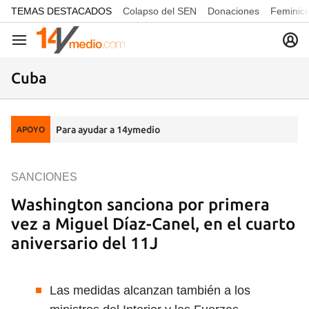
common.go-to-content
TEMAS DESTACADOS
Colapso del SEN
Donaciones
Feminici
Navegación
Cuba
Para ayudar a 14ymedio
APOYO
SANCIONES
Washington sanciona por primera
vez a Miguel Díaz-Canel, en el cuarto
aniversario del 11J
Las medidas alcanzan también a los