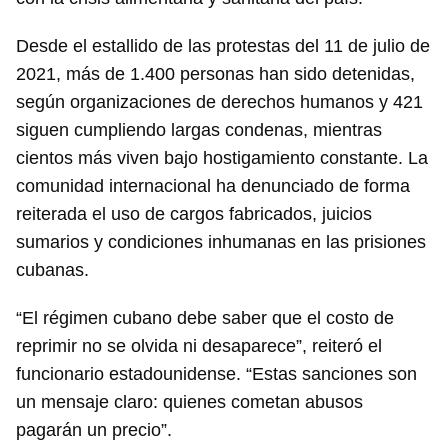
Guardar como favorito
Desde el estallido de las protestas del 11 de julio de
2021, más de 1.400 personas han sido detenidas,
Para poder guardar como favorito, primero has de
iniciar sesión con tu cuenta de 14ymedio.
según organizaciones de derechos humanos y 421
siguen cumpliendo largas condenas, mientras
INICIAR SESIÓN
CANCELAR
cientos más viven bajo hostigamiento constante. La
comunidad internacional ha denunciado de forma
reiterada el uso de cargos fabricados, juicios
sumarios y condiciones inhumanas en las prisiones
cubanas.
“El régimen cubano debe saber que el costo de
reprimir no se olvida ni desaparece”, reiteró el
funcionario estadounidense. “Estas sanciones son
un mensaje claro: quienes cometan abusos
pagarán un precio”.