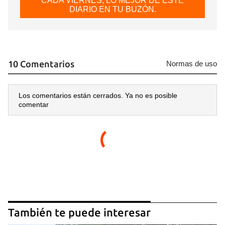
CADA VIERNES, LO MEJOR DE ESTE
DIARIO EN TU BUZÓN.
10 Comentarios
Normas de uso
Los comentarios están cerrados. Ya no es posible
comentar
Guardar como favorito
Para poder guardar como favorito, primero has de
iniciar sesión con tu cuenta de 14ymedio.
INICIAR SESIÓN
CANCELAR
También te puede interesar