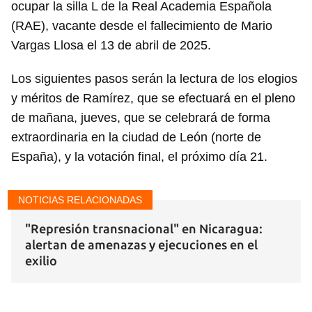
ocupar la silla L de la Real Academia Española
(RAE), vacante desde el fallecimiento de Mario
Vargas Llosa el 13 de abril de 2025.
Los siguientes pasos serán la lectura de los elogios
y méritos de Ramírez, que se efectuará en el pleno
de mañana, jueves, que se celebrará de forma
extraordinaria en la ciudad de León (norte de
España), y la votación final, el próximo día 21.
Guardar como favorito
NOTICIAS RELACIONADAS
Para poder guardar como favorito, primero has de
iniciar sesión con tu cuenta de 14ymedio.
"Represión transnacional" en Nicaragua:
alertan de amenazas y ejecuciones en el
INICIAR SESIÓN
CANCELAR
exilio