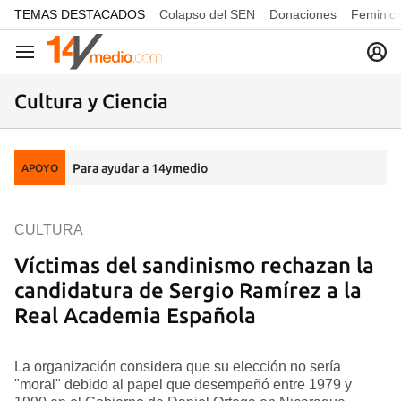
common.go-to-content
TEMAS DESTACADOS
Colapso del SEN
Donaciones
Feminici
Navegación
Cultura y Ciencia
Para ayudar a 14ymedio
APOYO
CULTURA
Víctimas del sandinismo rechazan la
candidatura de Sergio Ramírez a la
Real Academia Española
La organización considera que su elección no sería
"moral" debido al papel que desempeñó entre 1979 y