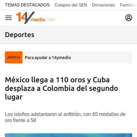
common.go-to-content
TEMAS DESTACADOS
Colapso del SEN
Donaciones
Feminici
Navegación
Deportes
Para ayudar a 14ymedio
APOYO
México llega a 110 oros y Cuba
desplaza a Colombia del segundo
lugar
Los isleños adelantaron al anfitrión, con 65 medallas de
oro frente a 58