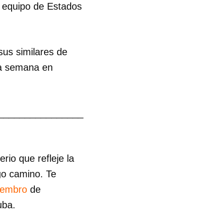
el equipo de Estados
sus similares de
ta semana en
________________
 tu
io que refleje la
go camino. Te
R
iembro
de
uba.