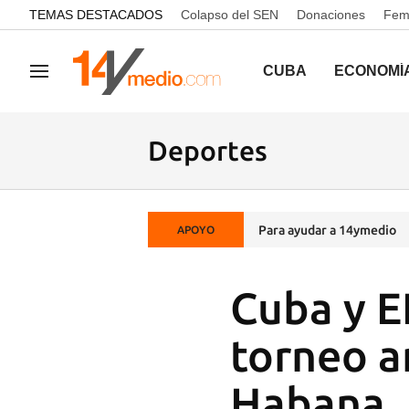
common.go-to-content
TEMAS DESTACADOS
Colapso del SEN
Donaciones
Femi
CUBA
ECONOMÍ
Navegación
Deportes
Para ayudar a 14ymedio
APOYO
Cuba y E
torneo a
Habana