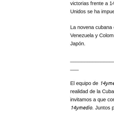
victorias frente a 
Unidos se ha impue
La novena cubana d
Venezuela y Colomb
Japón.
_______________
___
Guar
Para
14yme
El equipo de
cuen
realidad de la Cub
invitamos a que co
14ymedio
. Juntos 