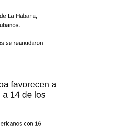
 de La Habana,
 cubanos.
es se reanudaron
apa favorecen a
 a 14 de los
mericanos con 16