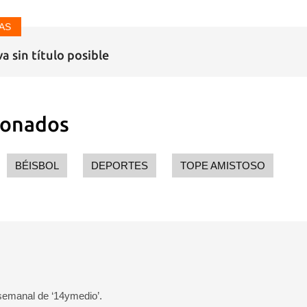
AS
a sin título posible
ionados
BÉISBOL
DEPORTES
TOPE AMISTOSO
 semanal de ‘14ymedio’.