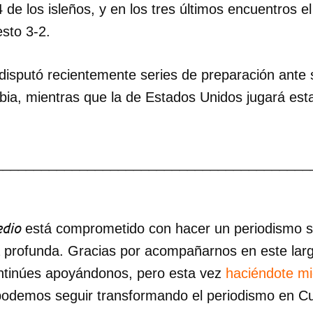
14 de los isleños, y en los tres últimos encuentros 
sto 3-2.
isputó recientemente series de preparación ante 
ia, mientras que la de Estados Unidos jugará es
_________________________________________
dar como favorito
 poder guardar como favorito, primero has de iniciar sesión con
dio
está comprometido con hacer un periodismo ser
ta de 14ymedio.
a profunda. Gracias por acompañarnos en este lar
INICIAR SESIÓN
CANCELA
ntinúes apoyándonos, pero esta vez
haciéndote m
podemos seguir transformando el periodismo en C