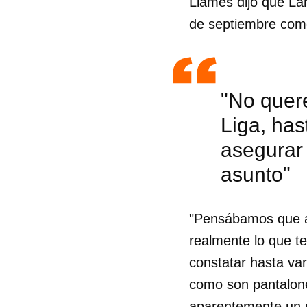
Llames dijo que Lan
de septiembre como
"No quer
Liga, ha
asegurar
asunto"
"Pensábamos que ah
realmente lo que t
constatar hasta var
como son pantalone
aparentemente un p