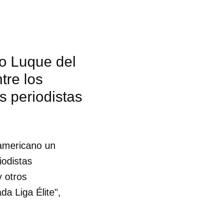
fo Luque del
tre los
s periodistas
oamericano un
iodistas
y otros
da Liga Élite",
 tu