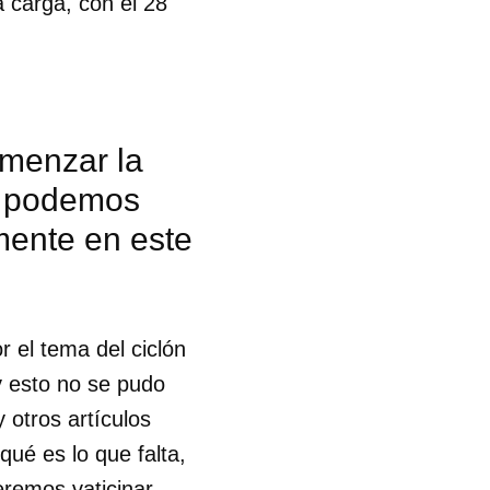
a carga, con el 28
omenzar la
es podemos
mente en este
 el tema del ciclón
y esto no se pudo
y otros artículos
ué es lo que falta,
eremos vaticinar