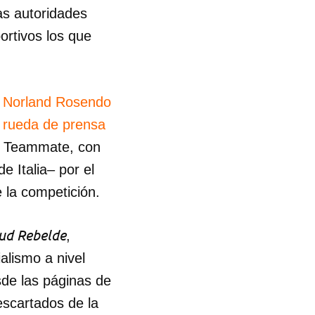
las autoridades
ortivos los que
,
Norland Rosendo
a
rueda de prensa
ma Teammate, con
 Italia– por el
 la competición.
ud Rebelde
,
ialismo a nivel
sde las páginas de
escartados de la