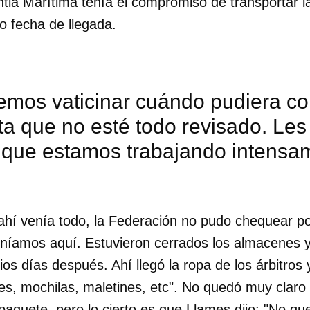
tia Marítima tenía el compromiso de transportar l
 fecha de llegada.
emos vaticinar cuándo pudiera c
sta que no esté todo revisado. L
 que estamos trabajando intensa
í venía todo, la Federación no pudo chequear por
eníamos aquí. Estuvieron cerrados los almacenes 
ios días después. Ahí llegó la ropa de los árbitros 
s, mochilas, maletines, etc". No quedó muy claro q
aquete, pero lo cierto es que Llames dijo: "No qu