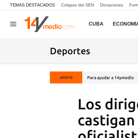
common.go-to-content
TEMAS DESTACADOS
Colapso del SEN
Donaciones
Femi
CUBA
ECONOMÍ
Navegación
Deportes
Para ayudar a 14ymedio
APOYO
Los diri
castigan
oficialis