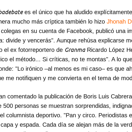
badebate
es el único que ha aludido explícitamente
INICIAR SESIÓN
CANCELA
era mucho más críptica también lo hizo
Jhonah D
s colegas en su cuenta de Facebook, publicó una i
a: divide y vencerás". Aunque rehúsa explicarse me
Granma
o el ex fotorreportero de
Ricardo López He
ico el método... Si críticas, no te montas". A lo qu
onde: "Lo irónico –al menos es mi caso– es que 
 me notifiquen y me convierta en el tema de moda
an comentado la publicación de Boris Luis Cabre
 500 personas se muestran sorprendidas, indigna
 el columnista deportivo. "Pan y circo. Periodistas
a capa y espada. Cada día se alejan más de la verd