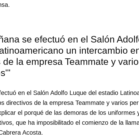
nsa.
ñana se efectuó en el Salón Adol
atinoamericano un intercambio en
s de la empresa Teammate y vario
s'"
ectuó en el Salón Adolfo Luque del estadio Latin
os directivos de la empresa Teammate y varios per
xplicar el porqué de las demoras de los uniformes 
dar como favorito
vos, que ha imposibilitado el comienzo de la llama
 poder guardar como favorito, primero has de iniciar sesión con
 Cabrera Acosta.
ta de 14ymedio.