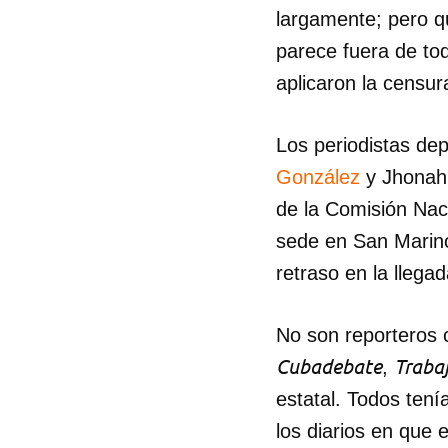
largamente; pero qu
parece fuera de tod
aplicaron la censur
Los periodistas de
González
y Jhonah 
de la Comisión Nac
sede en San Marino,
retraso en la llega
No son reporteros c
Cubadebate
Traba
,
estatal. Todos tení
los diarios en que 