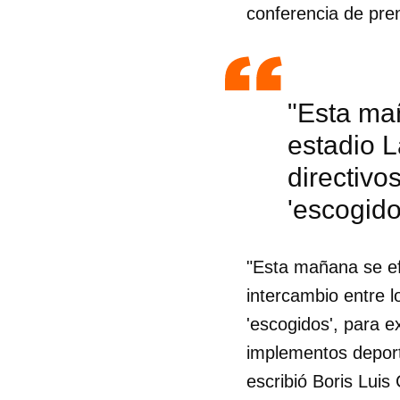
conferencia de pre
"Esta ma
estadio L
directivo
'escogido
"Esta mañana se ef
intercambio entre l
'escogidos', para e
Guar
implementos deporti
Para
escribió Boris Luis
cuen