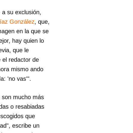
 a su exclusión,
R
íaz González
, que,
magen en la que se
jor, hay quien lo
via, que le
e el redactor de
ahora mismo ando
: 'no vas'".
ra son mucho más
das o resabiadas
 escogidos que
ad", escribe un