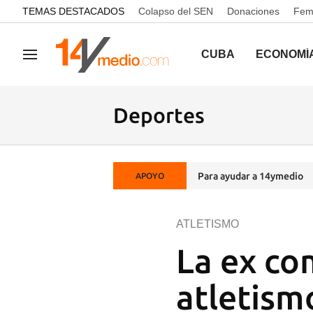
common.go-to-content
TEMAS DESTACADOS
Colapso del SEN
Donaciones
Femi
CUBA
ECONOMÍ
Navegación
Deportes
Para ayudar a 14ymedio
APOYO
ATLETISMO
La ex co
atletism