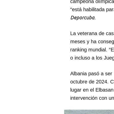
campeona olímpica 
“está habilitada pa
Deporcuba
.
La veterana de casi
meses y ha consegu
ranking mundial. “E
o incluso a los Ju
Albania pasó a ser 
octubre de 2024. C
lugar en el Elbasa
intervención con u