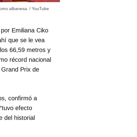
 como albanesa.
/
YouTube
R
 por Emiliana Ciko
hí que se le vea
 los 66,59 metros y
mo récord nacional
l Grand Prix de
os, confirmó a
“tuvo efecto
 del historial