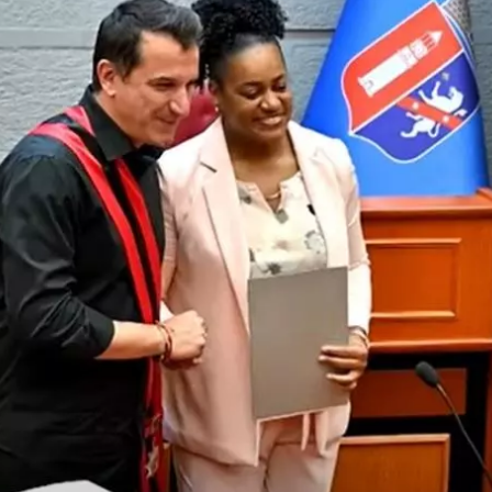
dar como favorito
 poder guardar como favorito, primero has de iniciar sesión con
ta de 14ymedio.