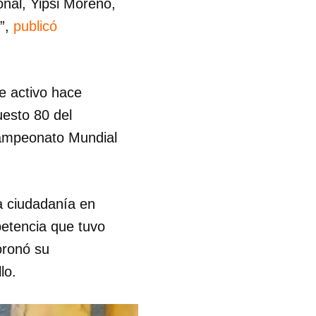
nal, Yipsi Moreno,
s”,
publicó
e activo hace
esto 80 del
 Campeonato Mundial
la ciudadanía en
etencia que tuvo
oronó su
lo.