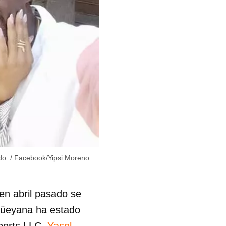
do.
/
Facebook/Yipsi Moreno
en abril pasado se
güeyana ha estado
Sports LLC,
Yasel