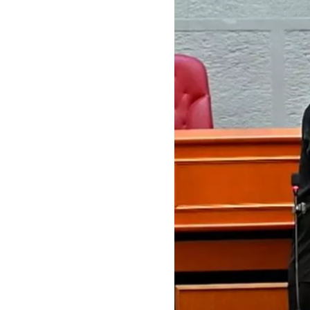
Guar
Para
cuen