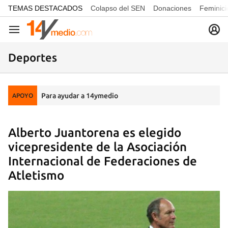
common.go-to-content
TEMAS DESTACADOS
Colapso del SEN
Donaciones
Feminici
Navegación
Deportes
Para ayudar a 14ymedio
APOYO
Alberto Juantorena es elegido
vicepresidente de la Asociación
Internacional de Federaciones de
Atletismo