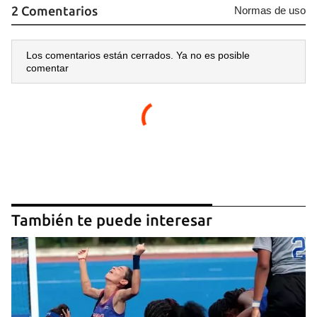
2 Comentarios
Normas de uso
Los comentarios están cerrados. Ya no es posible
comentar
Guardar como favorito
Para poder guardar como favorito, primero has de
iniciar sesión con tu cuenta de 14ymedio.
También te puede interesar
INICIAR SESIÓN
CANCELAR