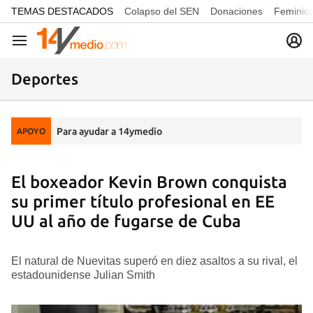
common.go-to-content
TEMAS DESTACADOS
Colapso del SEN
Donaciones
Feminici
Navegación
Deportes
Para ayudar a 14ymedio
APOYO
El boxeador Kevin Brown conquista
su primer título profesional en EE
UU al año de fugarse de Cuba
El natural de Nuevitas superó en diez asaltos a su rival, el
estadounidense Julian Smith