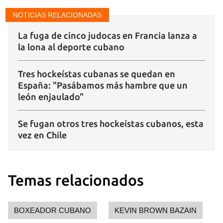
NOTICIAS RELACIONADAS
La fuga de cinco judocas en Francia lanza a
la lona al deporte cubano
Tres hockeístas cubanas se quedan en
España: "Pasábamos más hambre que un
león enjaulado"
Se fugan otros tres hockeístas cubanos, esta
vez en Chile
Guardar como favorito
Temas relacionados
Para poder guardar como favorito, primero has de
iniciar sesión con tu cuenta de 14ymedio.
BOXEADOR CUBANO
KEVIN BROWN BAZAIN
INICIAR SESIÓN
CANCELAR