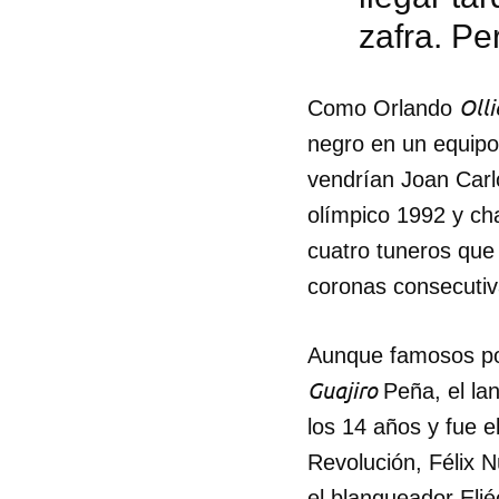
zafra. Pe
Olli
Como Orlando
negro en un equip
vendrían Joan Carl
olímpico 1992 y ch
cuatro tuneros que
coronas consecutiv
Aunque famosos po
Guajiro
Peña, el la
Guar
los 14 años y fue e
Revolución, Félix 
Para
cuen
el blanqueador Eli