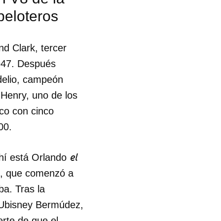
peloteros
d Clark, tercer
947. Después
delio, campeón
Henry, uno de los
co con cinco
00.
el
hí está Orlando
, que comenzó a
a. Tras la
, Ubisney Bermúdez,
 tu
rte de que el