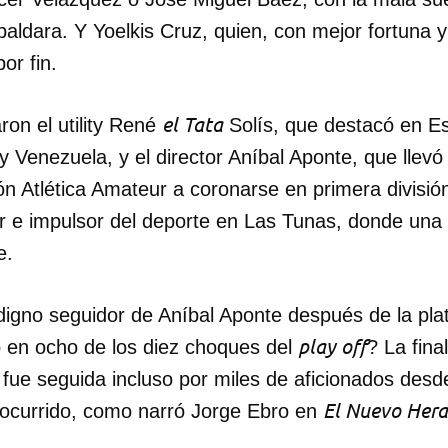
paldara. Y Yoelkis Cruz, quien, con mejor fortuna 
INICIAR SESIÓN
CANCELA
or fin.
el Tata
aron el utility René
Solís, que destacó en E
 Venezuela, y el director Aníbal Aponte, que llevó
ón Atlética Amateur a coronarse en primera división
 e impulsor del deporte en Las Tunas, donde una 
e.
 digno seguidor de Aníbal Aponte después de la pla
play off
 en ocho de los diez choques del
? La fina
fue seguida incluso por miles de aficionados desd
El Nuevo Hera
ocurrido, como narró Jorge Ebro en