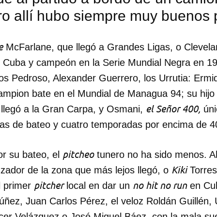
ro allí hubo siempre muy buenos 
e
McFarlane, que llegó a Grandes Ligas, o Clevelan
o Cuba y campeón en la Serie Mundial Negra en 1
os Pedroso, Alexander Guerrero, los Urrutia: Ermi
ampion bate en el Mundial de Managua 94; su hijo 
el Señor 400,
 llegó a la Gran Carpa, y Osmani,
úni
as de bateo y cuatro temporadas por encima de 4
pitcheo
r su bateo, el
tunero no ha sido menos. A
Kiki
nzador de la zona que más lejos llegó, o
Torres
dar como favorito
pitcher
no hit no run
l primer
local en dar un
en Cub
Núñez, Juan Carlos Pérez, el veloz Roldán Guillén
 poder guardar como favorito, primero has de iniciar sesión con
ta de 14ymedio.
écer Velázquez o José Miguel Báez, con la mala sue