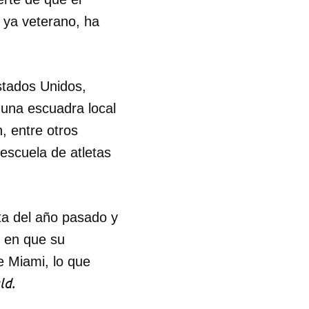
y ya veterano, ha
R
stados Unidos,
 una escuadra local
, entre otros
escuela de atletas
ta del año pasado y
l en que su
e Miami, lo que
ld.