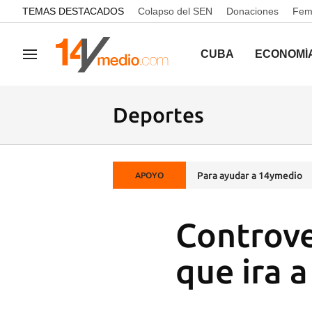
common.go-to-content
TEMAS DESTACADOS
Colapso del SEN
Donaciones
Femi
CUBA
ECONOMÍ
Navegación
Deportes
Para ayudar a 14ymedio
APOYO
Controve
que ira a