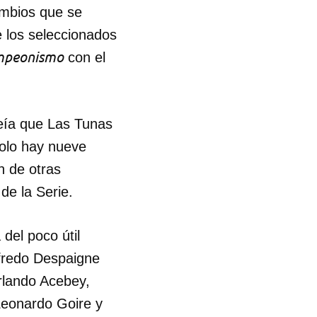
ambios que se
e los seleccionados
mpeonismo
con el
reía que Las Tunas
solo hay nueve
n de otras
de la Serie.
del poco útil
lfredo Despaigne
rlando Acebey,
Leonardo Goire y