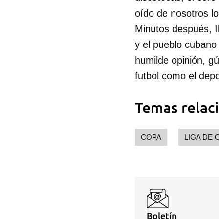
oído de nosotros l
Minutos después, I
y el pueblo cubano
humilde opinión, gú
futbol como el depo
Temas relac
COPA
LIGA DE
Boletín