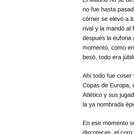
no fue hasta pasad
córner se elevó a l
rival y la mandó al 
después la euforia 
momento, como en c
besó, todo era júbi
Ahí todo fue coser
Guar
Copas de Europa, q
Para
cuen
Atlético y sus juga
la ya nombrada ép
En ese momento se
discotecas, el co