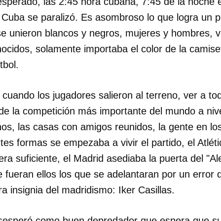
sperado, las 2:45 hora cubana, 7:45 de la noche e
 Cuba se paralizó. Es asombroso lo que logra un pa
se unieron blancos y negros, mujeres y hombres, vi
ocidos, solamente importaba el color de la camise
tbol.
cuando los jugadores salieron al terreno, ver a t
de la competición más importante del mundo a nive
nos, las casas con amigos reunidos, la gente en lo
ntes formas se empezaba a vivir el partido, el Atlét
era suficiente, el Madrid asediaba la puerta del "Al
e fueran ellos los que se adelantaran por un error 
ura insignia del madridismo: Iker Casillas.
sesperó como buen depredador que espera que su p