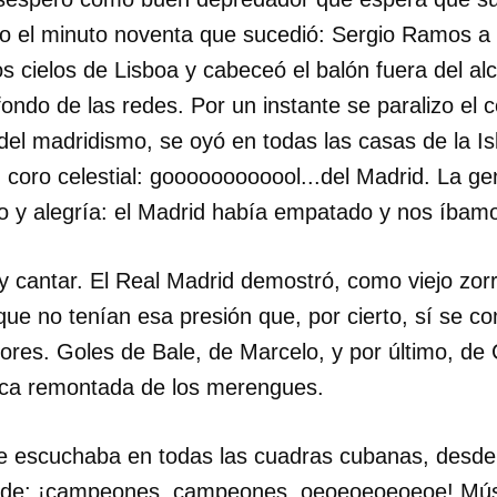
o el minuto noventa que sucedió: Sergio Ramos a l
os cielos de Lisboa y cabeceó el balón fuera del al
fondo de las redes. Por un instante se paralizo el c
del madridismo, se oyó en todas las casas de la Isl
oro celestial: goooooooooool...del Madrid. La ge
lo y alegría: el Madrid había empatado y nos íbamo
 y cantar. El Real Madrid demostró, como viejo zo
dar como favorito
ue no tenían esa presión que, por cierto, sí se co
 poder guardar como favorito, primero has de iniciar sesión con
ta de 14ymedio.
dores. Goles de Bale, de Marcelo, y por último, de 
ica remontada de los merengues.
INICIAR SESIÓN
CANCELA
 escuchaba en todas las cuadras cubanas, desde 
ro de: ¡campeones, campeones, oeoeoeoeoeoe! Mús