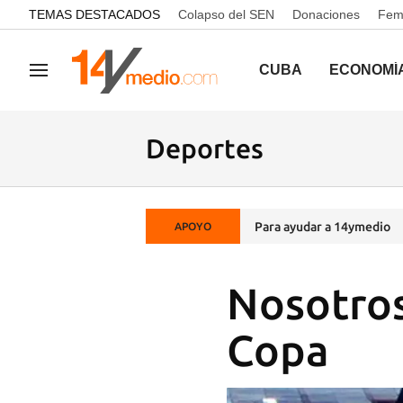
common.go-to-content
TEMAS DESTACADOS
Colapso del SEN
Donaciones
Femi
CUBA
ECONOMÍ
Navegación
Deportes
Para ayudar a 14ymedio
APOYO
Nosotros
Copa