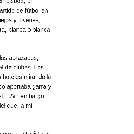
n Lisboa, el
rtido de fútbol en
ejos y jóvenes,
ta, blanca o blanca
odos abrazados,
l de clubes. Los
s hoteles mirando la
ico aportaba garra y
eti". Sin embargo,
del que, a mi
resa este lista, y