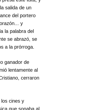
a salida de un
cance del portero
orazón... y
a la palabra del
nte se abrazó, se
s a la prórroga.
rro ganador de
mió lentamente al
 tu
Cristiano, cerraron
R
los cines y
ica que sonaba al