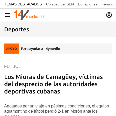
common.go-to-content
TEMAS DESTACADOS
Colapso del SEN
Donaciones
Feminici
Navegación
Deportes
Para ayudar a 14ymedio
APOYO
FÚTBOL
Los Miuras de Camagüey, víctimas
del desprecio de las autoridades
deportivas cubanas
Agotados por un viaje en pésimas condiciones, el equipo
agramontino de fútbol perdió 2-1 en Morón ante los