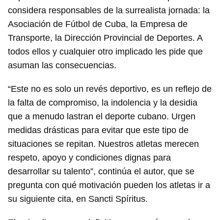
considera responsables de la surrealista jornada: la
Asociación de Fútbol de Cuba, la Empresa de
Transporte, la Dirección Provincial de Deportes. A
todos ellos y cualquier otro implicado les pide que
Guardar como favorito
asuman las consecuencias.
Para poder guardar como favorito, primero has de
iniciar sesión con tu cuenta de 14ymedio.
“Este no es solo un revés deportivo, es un reflejo de
la falta de compromiso, la indolencia y la desidia
INICIAR SESIÓN
CANCELAR
que a menudo lastran el deporte cubano. Urgen
medidas drásticas para evitar que este tipo de
situaciones se repitan. Nuestros atletas merecen
respeto, apoyo y condiciones dignas para
desarrollar su talento”, continúa el autor, que se
pregunta con qué motivación pueden los atletas ir a
su siguiente cita, en Sancti Spíritus.