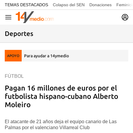
common.go-to-content
TEMAS DESTACADOS
Colapso del SEN
Donaciones
Feminici
Navegación
Deportes
Para ayudar a 14ymedio
APOYO
FÚTBOL
Pagan 16 millones de euros por el
futbolista hispano-cubano Alberto
Moleiro
El atacante de 21 años deja el equipo canario de Las
Palmas por el valenciano Villarreal Club