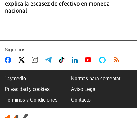
explica la escasez de efectivo en moneda
nacional
Síguenos:
14ymedio
Normas para comentar
Privacidad y cookies
Aviso Legal
CUBA-EE UU
Términos y Condiciones
Contacto
Marco Rubio advierte de que La Habana "no
tendrá escapatoria" y que EE UU será implacable