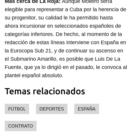
Más cerca de La Roja:
Aunque Moleiro sería
elegible para representar a Cuba por la herencia de
su progenitor, su calidad le ha permitido hasta
ahora incursionar en seleccionados españoles de
categorías inferiores. De hecho, al momento de la
Guardar como favorito
redacción de estas líneas interviene con España en
Para poder guardar como favorito, primero has de
la Eurocopa Sub 21, y de continuar su ascenso en
iniciar sesión con tu cuenta de 14ymedio.
el Submarino Amarillo, es posible que Luis De La
Fuente, que ya lo dirigió en el pasado, le convoca al
INICIAR SESIÓN
CANCELAR
plantel español absoluto.
Temas relacionados
FÚTBOL
DEPORTES
ESPAÑA
CONTRATO