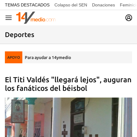
common.go-to-content
TEMAS DESTACADOS
Colapso del SEN
Donaciones
Feminici
Navegación
Deportes
Para ayudar a 14ymedio
APOYO
El Titi Valdés "llegará lejos", auguran
los fanáticos del béisbol