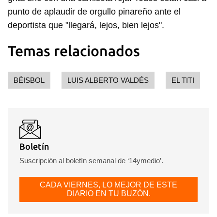
Guardar como favorito
punto de aplaudir de orgullo pinareño ante el
Para poder guardar como favorito, primero has de
deportista que "llegará, lejos, bien lejos".
iniciar sesión con tu cuenta de 14ymedio.
Temas relacionados
INICIAR SESIÓN
CANCELAR
BÉISBOL
LUIS ALBERTO VALDÉS
EL TITI
Boletín
Suscripción al boletín semanal de ‘14ymedio’.
CADA VIERNES, LO MEJOR DE ESTE
DIARIO EN TU BUZÓN.