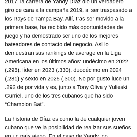
2017, la carrera de Yandy Díaz dio un verdadero
giro de cara a la campaña 2019, al ser traspasado a
los Rays de Tampa Bay. Allí, tras ser movido a la
primera base, ha recibido más oportunidades de
juego y ha demostrado ser uno de los mejores
bateadores de contacto del negocio. Así lo
demuestran sus rankings de average en la Liga
Americana en los últimos años: undécimo en 2022
(.296), líder en 2023 (.330), duodécimo en 2024
(.281) y sexto en 2025 (.300). No por gusto luce un
.292 de por vida y es, junto a Tony Oliva y Yulieski
Gurriel, uno de los tres cubanos que ha sido
Guardar como favorito
“Champion Bat”.
Para poder guardar como favorito, primero has de
iniciar sesión con tu cuenta de 14ymedio.
La historia de Díaz es como la de cualquier joven
cubano que ve la posibilidad de realizar sus sueños
INICIAR SESIÓN
CANCELAR
en un país ajeno. En el caso de Yandy, no