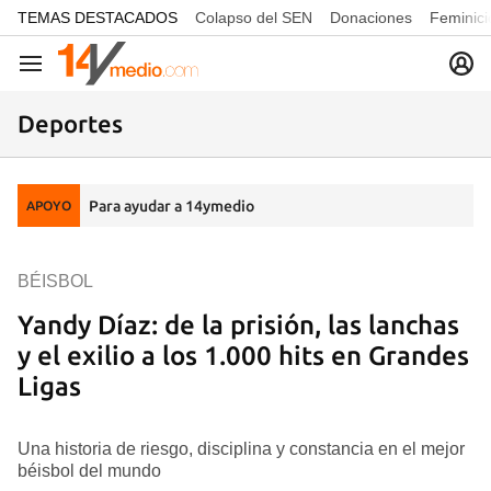
common.go-to-content
TEMAS DESTACADOS
Colapso del SEN
Donaciones
Feminici
Navegación
Deportes
Para ayudar a 14ymedio
APOYO
BÉISBOL
Yandy Díaz: de la prisión, las lanchas
y el exilio a los 1.000 hits en Grandes
Ligas
Una historia de riesgo, disciplina y constancia en el mejor
béisbol del mundo