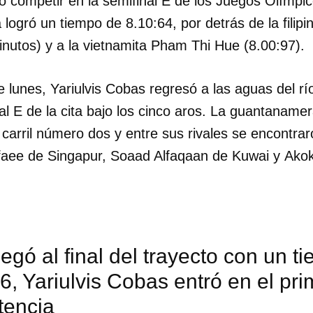
o competir en la semifinal E de los Juegos Olímpi
a logró un tiempo de 8.10:64, por detrás de la filipi
nutos) y a la vietnamita Pham Thi Hue (8.00:97).
 lunes, Yariulvis Cobas regresó a las aguas del r
al E de la cita bajo los cinco aros. La guantanamer
carril número dos y entre sus rivales se encontrar
aee de Singapur, Soaad Alfaqaan de Kuwai y Ako
egó al final del trayecto con un t
6, Yariulvis Cobas entró en el pr
tencia