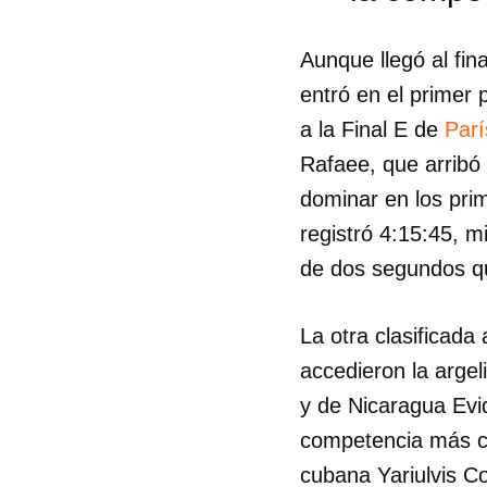
Aunque llegó al fin
entró en el primer 
a la Final E de
Parí
Rafaee, que arribó
dominar en los prim
registró 4:15:45, 
de dos segundos qu
Guar
La otra clasificada
accedieron la arge
Para
cuen
y de Nicaragua Evi
competencia más cer
cubana Yariulvis Co