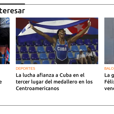
teresar
DEPORTES
BALO
La lucha afianza a Cuba en el
La 
e
tercer lugar del medallero en los
Fél
Centroamericanos
ven