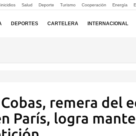
nicidios
Salud
Deporte
Turismo
Cooperación
Energía
A
DEPORTES
CARTELERA
INTERNACIONAL
s Cobas, remera del 
n París, logra mant
tición