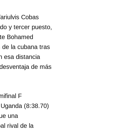
Yariulvis Cobas
ndo y tercer puesto,
inte Bohamed
 de la cubana tras
n esa distancia
a desventaja de más
mifinal F
e Uganda (8:38.70)
 tu
fue una
l rival de la
R