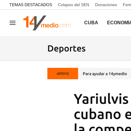
common.go-to-content
TEMAS DESTACADOS
Colapso del SEN
Donaciones
Femi
CUBA
ECONOMÍ
Navegación
Deportes
Para ayudar a 14ymedio
APOYO
Yariulvi
cubano e
la compe