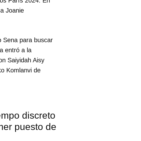
cos París 2024. En
na Joanie
ío Sena para buscar
a entró a la
on Saiyidah Aisy
ko Komlanvi de
iempo discreto
imer puesto de