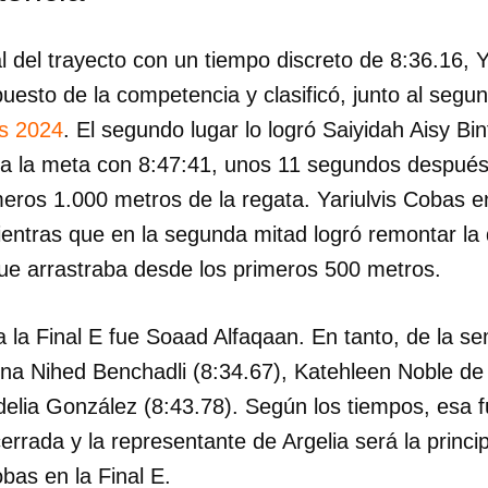
al del trayecto con un tiempo discreto de 8:36.16, 
puesto de la competencia y clasificó, junto al segu
s 2024
. El segundo lugar lo logró Saiyidah Aisy B
 a la meta con 8:47:41, unos 11 segundos después
eros 1.000 metros de la regata. Yariulvis Cobas e
mientras que en la segunda mitad logró remontar l
e arrastraba desde los primeros 500 metros.
dar como favorito
 a la Final E fue Soaad Alfaqaan. En tanto, de la se
lina Nihed Benchadli (8:34.67), Katehleen Noble d
 poder guardar como favorito, primero has de iniciar sesión con
ta de 14ymedio.
delia González (8:43.78). Según los tiempos, esa 
rada y la representante de Argelia será la principa
INICIAR SESIÓN
CANCELA
bas en la Final E.