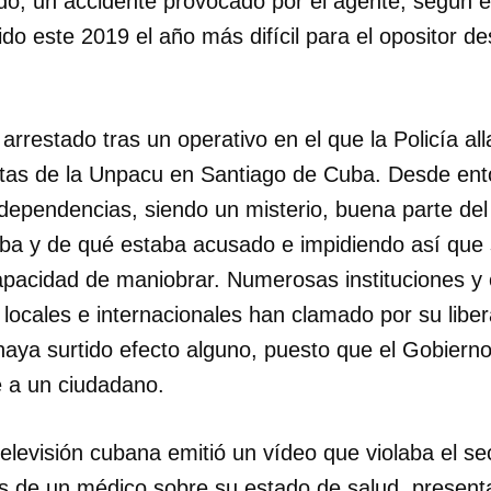
do; un accidente provocado por el agente, según e
sido este 2019 el año más difícil para el opositor
 arrestado tras un operativo en el que la Policía al
istas de la Unpacu en Santiago de Cuba. Desde en
 dependencias, siendo un misterio, buena parte de
aba y de qué estaba acusado e impidiendo así que s
apacidad de maniobrar. Numerosas instituciones y
ocales e internacionales han clamado por su liber
aya surtido efecto alguno, puesto que el Gobierno
 a un ciudadano.
elevisión cubana emitió un vídeo que violaba el sec
os de un médico sobre su estado de salud, presen