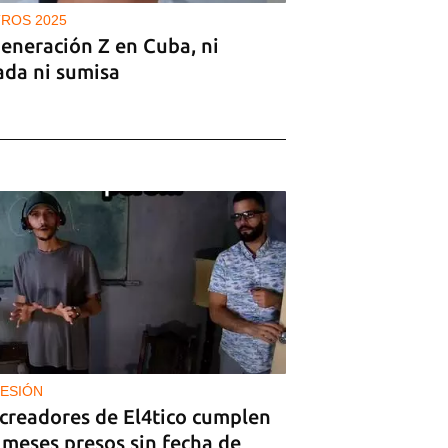
ROS 2025
generación Z en Cuba, ni
ada ni sumisa
ESIÓN
 creadores de El4tico cumplen
 meses presos sin fecha de