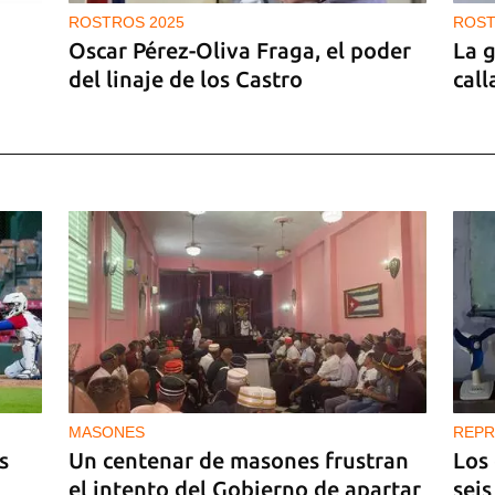
ROSTROS 2025
ROST
Oscar Pérez-Oliva Fraga, el poder
La 
del linaje de los Castro
call
MASONES
REPR
s
Un centenar de masones frustran
Los
el intento del Gobierno de apartar
seis