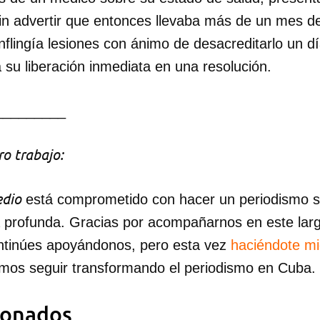
 sin advertir que entonces llevaba más de un mes 
flingía lesiones con ánimo de desacreditarlo un d
su liberación inmediata en una resolución.
dar como favorito
_________
 poder guardar como favorito, primero has de iniciar sesión con
ta de 14ymedio.
o trabajo:
INICIAR SESIÓN
CANCELA
dio
está comprometido con hacer un periodismo ser
a profunda. Gracias por acompañarnos en este lar
ntinúes apoyándonos, pero esta vez
haciéndote m
mos seguir transformando el periodismo en Cuba.
ionados