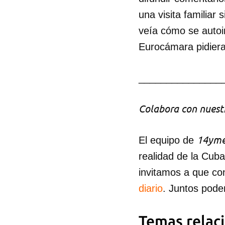
una visita familiar
veía cómo se autoin
Eurocámara pidiera 
Guar
_______________
Para
cuen
Colabora con nuestr
14yme
El equipo de
realidad de la Cub
invitamos a que co
diario
. Juntos pode
Temas relac