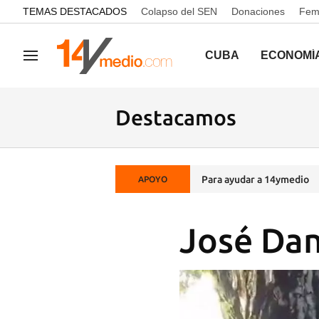
common.go-to-content
TEMAS DESTACADOS
Colapso del SEN
Donaciones
Femi
CUBA
ECONOMÍ
Navegación
Destacamos
Para ayudar a 14ymedio
APOYO
José Dani