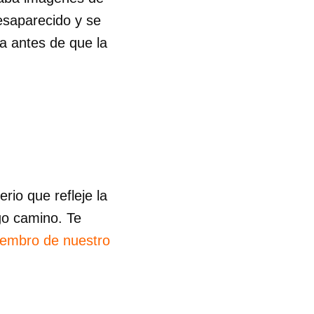
desaparecido y se
ía antes de que la
 tu
R
io que refleje la
go camino. Te
iembro de nuestro