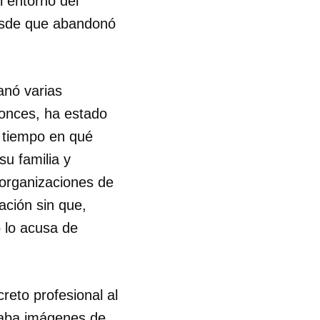
l entorno del
 desde que abandonó
lanó varias
tonces, ha estado
l tiempo en qué
u familia y
 organizaciones de
ación sin que,
 lo acusa de
reto profesional al
taba imágenes de