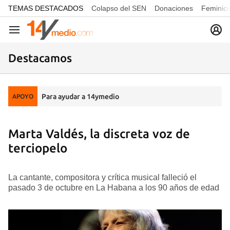
common.go-to-content
TEMAS DESTACADOS
Colapso del SEN
Donaciones
Feminici
Navegación
Destacamos
Para ayudar a 14ymedio
APOYO
Marta Valdés, la discreta voz de
terciopelo
La cantante, compositora y crítica musical falleció el
pasado 3 de octubre en La Habana a los 90 años de edad