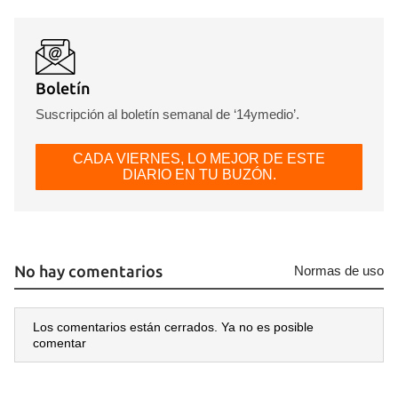
Guardar como favorito
Boletín
Para poder guardar como favorito, primero has de
iniciar sesión con tu cuenta de 14ymedio.
Suscripción al boletín semanal de ‘14ymedio’.
INICIAR SESIÓN
CANCELAR
CADA VIERNES, LO MEJOR DE ESTE
DIARIO EN TU BUZÓN.
No hay comentarios
Normas de uso
Los comentarios están cerrados. Ya no es posible
comentar