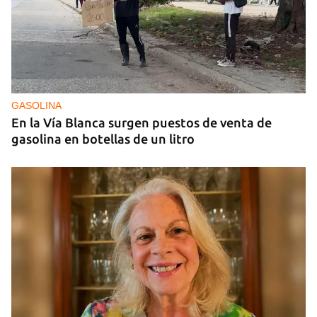
ECONOMÍA
Los economistas calculan que Cuba tardará tres
años en completar una "estabilización de
emergencia"
GASOLINA
En la Vía Blanca surgen puestos de venta de
gasolina en botellas de un litro