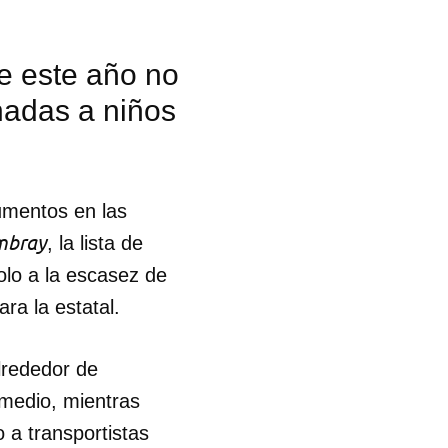
e este año no
nadas a niños
umentos en las
mbray
, la lista de
olo a la escasez de
ra la estatal.
lrededor de
 medio, mientras
 a transportistas