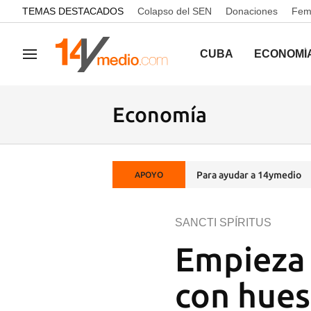
common.go-to-content
TEMAS DESTACADOS
Colapso del SEN
Donaciones
Femi
CUBA
ECONOMÍ
Navegación
Economía
Para ayudar a 14ymedio
APOYO
SANCTI SPÍRITUS
Empieza 
con hues