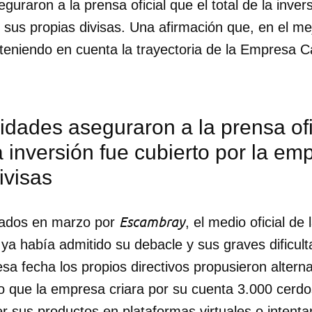
guraron a la prensa oficial que el total de la inver
sus propias divisas. Una afirmación que, en el me
teniendo en cuenta la trayectoria de la Empresa C
idades aseguraron a la prensa ofi
la inversión fue cubierto por la e
ivisas
Escambray
cados en marzo por
, el medio oficial de 
 ya había admitido su debacle y sus graves dificult
dar como favorito
sa fecha los propios directivos propusieron altern
o que la empresa criara por su cuenta 3.000 cerdo
 poder guardar como favorito, primero has de iniciar sesión con
ta de 14ymedio.
 sus productos en plataformas virtuales o intentar