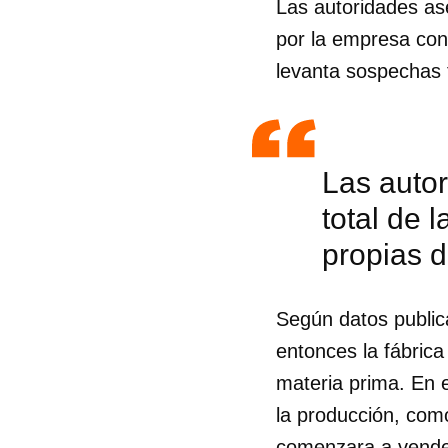
Las autoridades ase
por la empresa con 
levanta sospechas 
Las autor
total de 
propias d
Según datos publi
entonces la fábrica
Guar
materia prima. En e
la producción, com
Para
cuen
comenzara a vender