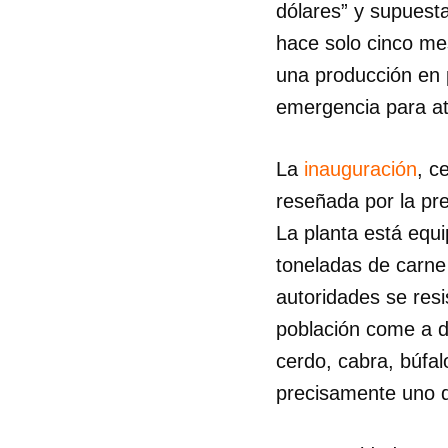
dólares” y supuesta
hace solo cinco m
una producción en p
emergencia para at
La
inauguración
, c
reseñada por la pre
La planta está equ
toneladas de carne
autoridades se resi
población come a d
cerdo, cabra, búfal
precisamente uno d