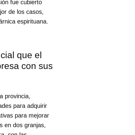
sión fue cubierto
jor de los casos,
árnica espirituana.
cial que el
mpresa con sus
la provincia,
ades para adquirir
ativas para mejorar
s en dos granjas,
 tu
a, con las