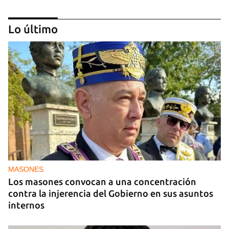
Lo último
ECONOMÍA
Las reformas son una oportunidad para los
inversores que ya están en Cuba, pero no para los
nuevos
MASONES
Los masones convocan a una concentración
contra la injerencia del Gobierno en sus asuntos
internos